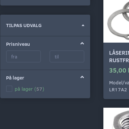
Skifte
TILPAS UDVALG
filter
Prisniveau
LÅSERI
RUSTFR
35,00 
På lager
Model/va
på lager
(
57
)
LR17A2