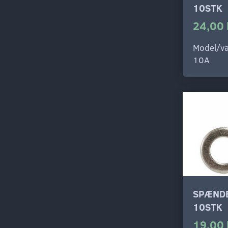
10STK
24,00 
Model/va
10A
SPÆNDE
10STK
19,00 