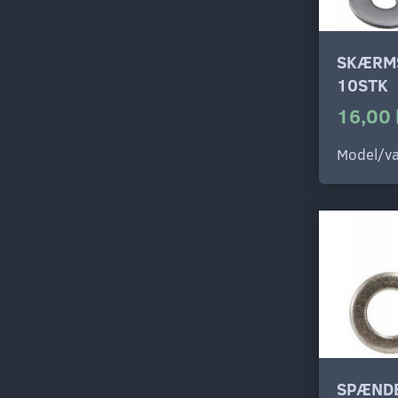
SKÆRMS
10STK
16,00 
Model/va
SPÆNDE