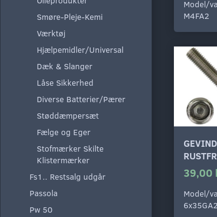
Olieprodukter
Model/va
M4FA2
Smøre-Pleje-Kemi
Værktøj
Hjælpemidler/Universal
Dæk & Slanger
Låse Sikkerhed
Diverse Batterier/Pærer
Støddæmpersæt
Fælge og Eger
GEVIND
Stofmærker Skilte
RUSTFR
Klistermærker
39,00 
Fs1.. Restsalg udgår
Passola
Model/va
6x35GA
Pw 50