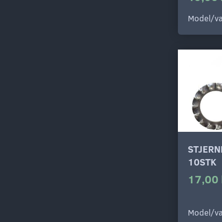
Model/va
STJERN
10STK
17,00 
Model/va