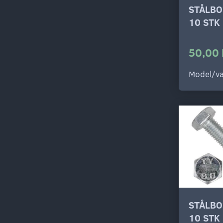
STÅLBO
10 STK
50,00 
Model/va
STÅLBO
10 STK