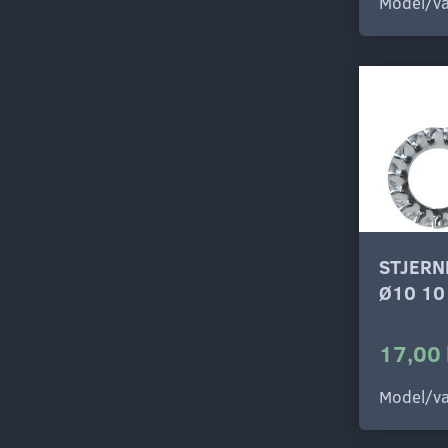
Model/va
STJERN
Ø10 10
17,00 
Model/va