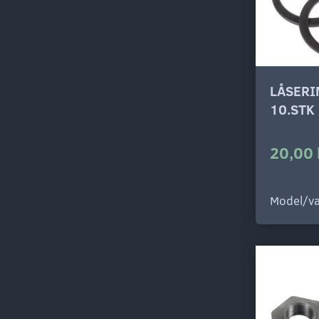
LÅSERI
10.STK
20,00 
Model/va