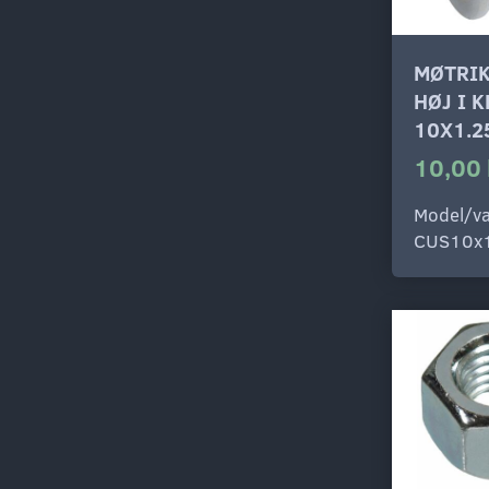
MØTRIK
HØJ I 
10X1.2
10,00 
Model/va
CUS10x