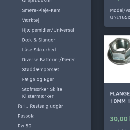
Olieprodukter
Model/va
Smøre-Pleje-Kemi
UNI165x
Værktøj
Hjælpemidler/Universal
Dæk & Slanger
Låse Sikkerhed
Diverse Batterier/Pærer
Støddæmpersæt
Fælge og Eger
Stofmærker Skilte
FLANG
Klistermærker
10MM 1
Fs1.. Restsalg udgår
Passola
30,00 
Pw 50