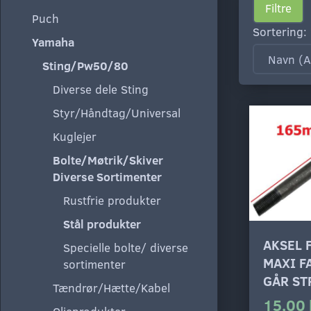
Filtre
Puch
Sortering:
Yamaha
Sting/Pw50/80
Diverse dele Sting
Styr/Håndtag/Universal
Kuglejer
Bolte/Møtrik/Skiver
Diverse Sortimenter
Rustfrie produkter
Stål produkter
AKSEL 
Specielle bolte/ diverse
MAXI F
sortimenter
GÅR ST
Tændrør/Hætte/Kabel
15,00 