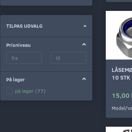
Skifte
TILPAS UDVALG
filter
Prisniveau
LÅSEMØ
10 STK
På lager
på lager
(
77
)
15,00 
Model/va