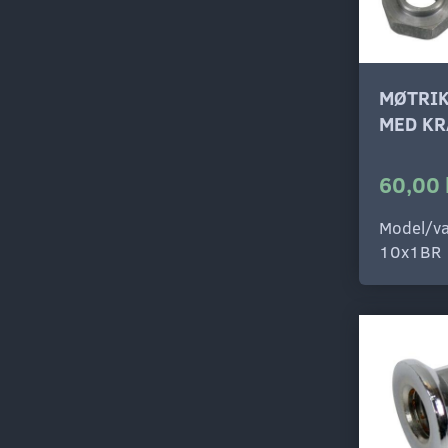
MØTRI
MED KR
60,00 
Model/va
10x1BR