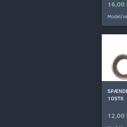
16,00 
Model/va
SPÆNDE
10STK
12,00 