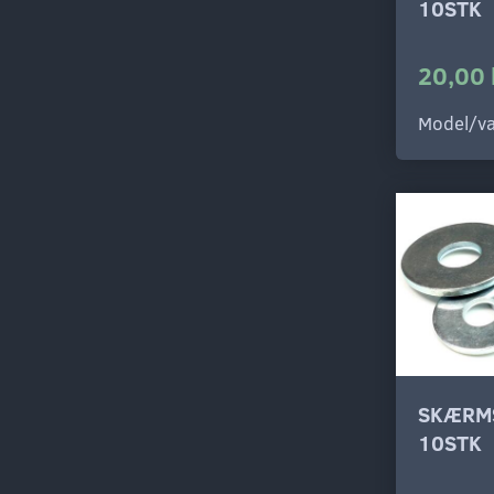
10STK
20,00 
Model/va
SKÆRM
10STK