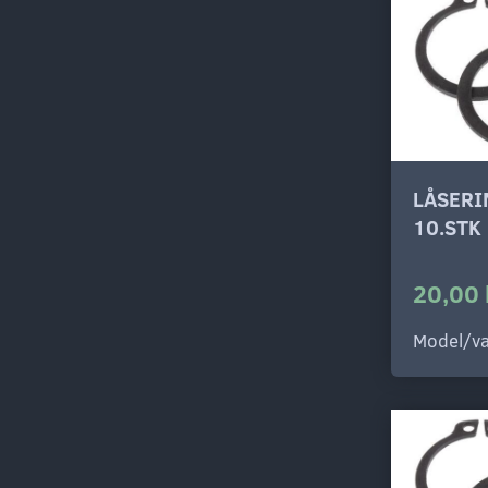
LÅSERI
10.STK
20,00 
Model/va