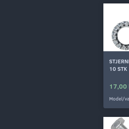
STJERN
10 STK
17,00 
Model/va