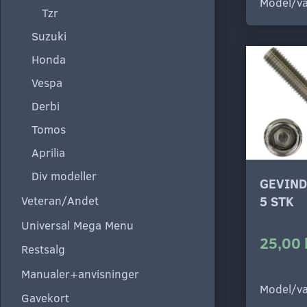
Model/va
Tzr
Suzuki
Honda
Vespa
Derbi
Tomos
Aprilia
Div modeller
GEVIND
Veteran/Andet
5 STK
Universal Mega Menu
25,00 
Restsalg
Manualer+anvisninger
Model/va
Gavekort