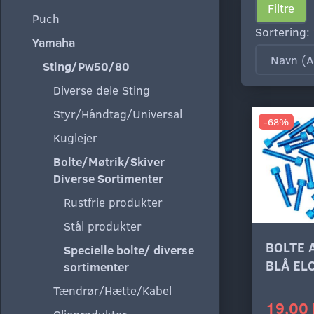
Filtre
Puch
Sortering:
Yamaha
Sting/Pw50/80
Diverse dele Sting
Styr/Håndtag/Universal
-68%
Kuglejer
Bolte/Møtrik/Skiver
Diverse Sortimenter
Rustfrie produkter
Stål produkter
BOLTE 
Specielle bolte/ diverse
BLÅ EL
sortimenter
Tændrør/Hætte/Kabel
19,00 