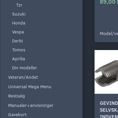
89,00 
Tzr
Suzuki
Honda
Vespa
Model/va
Derbi
Tomos
Aprilia
Div modeller
Veteran/Andet
Universal Mega Menu
Restsalg
GEVIN
Manualer+anvisninger
SELVS
Gavekort
INDVEN