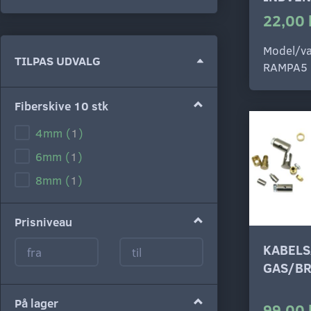
22,00 
Model/va
Skifte
TILPAS UDVALG
RAMPA5
filter
Fiberskive 10 stk
4mm
(
1
)
6mm
(
1
)
8mm
(
1
)
Prisniveau
KABEL
På lager
99,00 