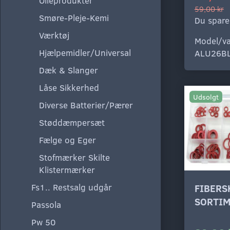
Olieprodukter
59,00 kr
Smøre-Pleje-Kemi
Du spare
Værktøj
Model/va
Hjælpemidler/Universal
ALU26B
Dæk & Slanger
Låse Sikkerhed
Udsolgt
Diverse Batterier/Pærer
Støddæmpersæt
Fælge og Eger
Stofmærker Skilte
Klistermærker
Fs1.. Restsalg udgår
FIBERS
SORTI
Passola
Pw 50