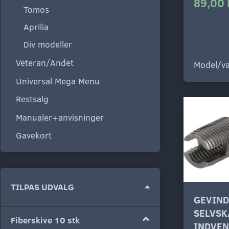
89,00 
Tomos
Aprilia
Div modeller
Veteran/Andet
Model/va
Universal Mega Menu
Restsalg
Manualer+anvisninger
Gavekort
Skifte
TILPAS UDVALG
filter
GEVIN
SELVS
Fiberskive 10 stk
INDVEN