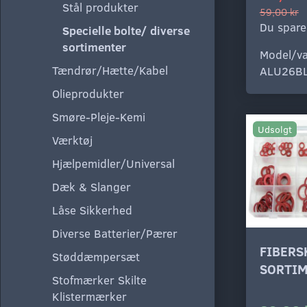
Stål produkter
59,00 kr
Du spare
Specielle bolte/ diverse
sortimenter
Model/va
Tændrør/Hætte/Kabel
ALU26B
Olieprodukter
Smøre-Pleje-Kemi
Udsolgt
Værktøj
Hjælpemidler/Universal
Dæk & Slanger
Låse Sikkerhed
Diverse Batterier/Pærer
FIBERS
Støddæmpersæt
SORTI
Stofmærker Skilte
Klistermærker