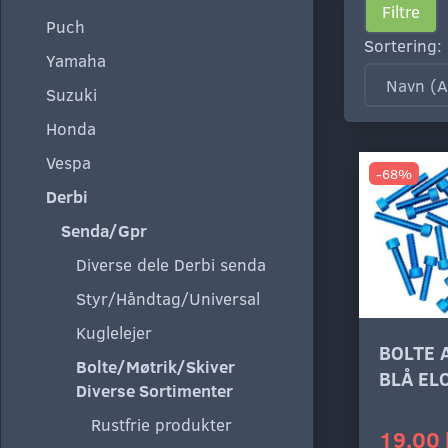
Filtre
Puch
Sortering:
Yamaha
Suzuki
Honda
Vespa
-68%
Derbi
Senda/Gpr
Diverse dele Derbi senda
Styr/Håndtag/Universal
Kuglelejer
BOLTE 
Bolte/Møtrik/Skiver
BLÅ EL
Diverse Sortimenter
Rustfrie produkter
19,00 