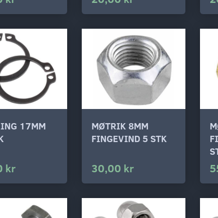
RING 17MM
MØTRIK 8MM
M
K
FINGEVIND 5 STK
F
S
 kr
30,00 kr
5