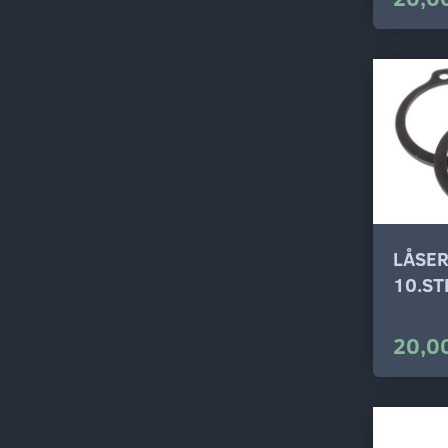
LÅSE
10.ST
20,00