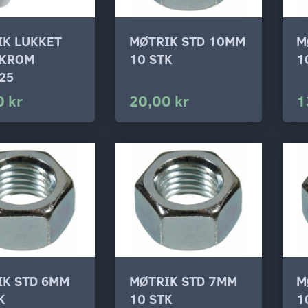
IK LUKKET
MØTRIK STD 10MM
M
 KROM
10 STK
1
25
0 kr
20,00 kr
1
IK STD 6MM
MØTRIK STD 7MM
M
K
10 STK
1