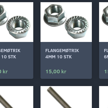
GEMØTRIK
FLANGEMØTRIK
F
 10 STK
4MM 10 STK
6
 kr
15,00 kr
1