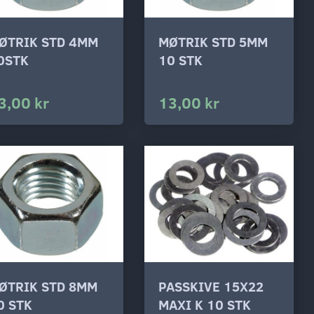
ØTRIK STD 4MM
MØTRIK STD 5MM
0STK
10 STK
3,00 kr
13,00 kr
ØTRIK STD 8MM
PASSKIVE 15X22
0 STK
MAXI K 10 STK