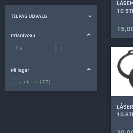
LÅSE
10 ST
Skifte
TILPAS UDVALG
filter
15,00
Prisniveau
På lager
på lager
(
77
)
LÅSE
10.ST
20,00