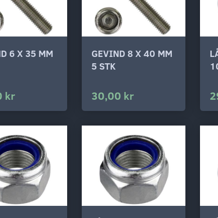
D 6 X 35 MM
GEVIND 8 X 40 MM
L
5 STK
1
 kr
30,00 kr
2