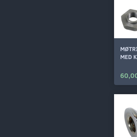
MØTR
MED K
60,00