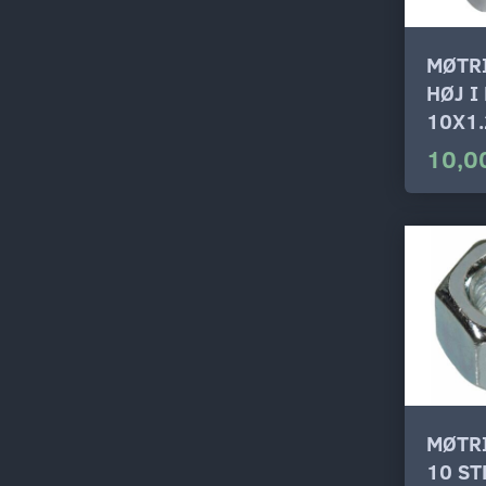
MØTR
HØJ I
10X1.
10,0
MØTR
10 ST