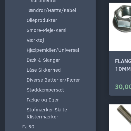
sortimenter
Tændrør/Hætte/Kabel
Olieprodukter
Smøre-Pleje-Kemi
Værktøj
Hjælpemidler/Universal
Dæk & Slanger
FLAN
10MM
Låse Sikkerhed
Diverse Batterier/Pærer
30,00
Støddæmpersæt
Fælge og Eger
Stofmærker Skilte
Klistermærker
Fz 50