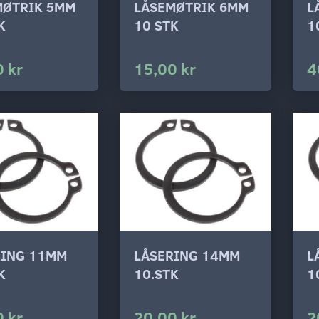
MØTRIK 5MM
LÅSEMØTRIK 6MM
L
K
10 STK
1
 kr
15,00 kr
4
RING 11MM
LÅSERING 14MM
L
K
10.STK
1
 kr
20,00 kr
2