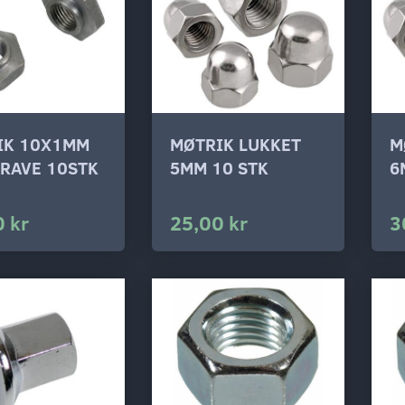
IK 10X1MM
MØTRIK LUKKET
M
RAVE 10STK
5MM 10 STK
6
 kr
25,00 kr
3