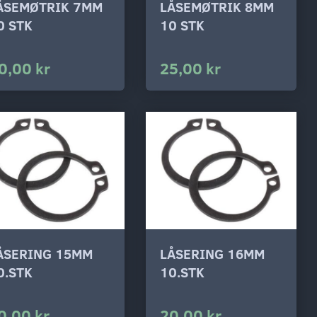
ÅSEMØTRIK 7MM
LÅSEMØTRIK 8MM
0 STK
10 STK
0,00 kr
25,00 kr
ÅSERING 15MM
LÅSERING 16MM
0.STK
10.STK
0,00 kr
20,00 kr