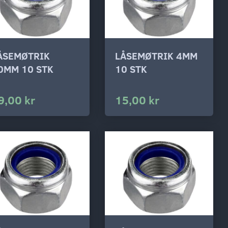
ÅSEMØTRIK
LÅSEMØTRIK 4MM
0MM 10 STK
10 STK
9,00 kr
15,00 kr