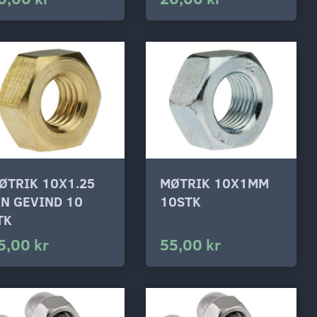
ØTRIK 10X1.25
MØTRIK 10X1MM
IN GEVIND 10
10STK
TK
5,00 kr
55,00 kr