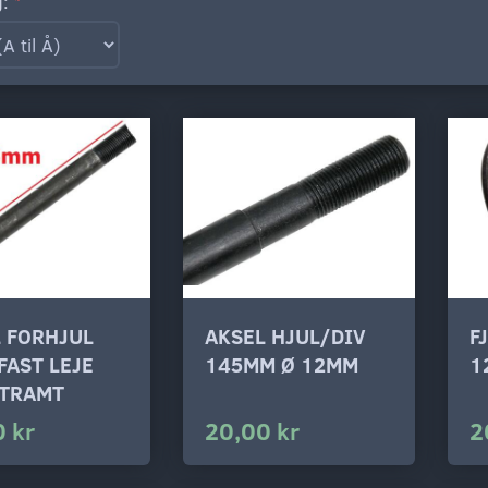
g:
 FORHJUL
AKSEL HJUL/DIV
F
FAST LEJE
145MM Ø 12MM
1
STRAMT
 kr
20,00 kr
2