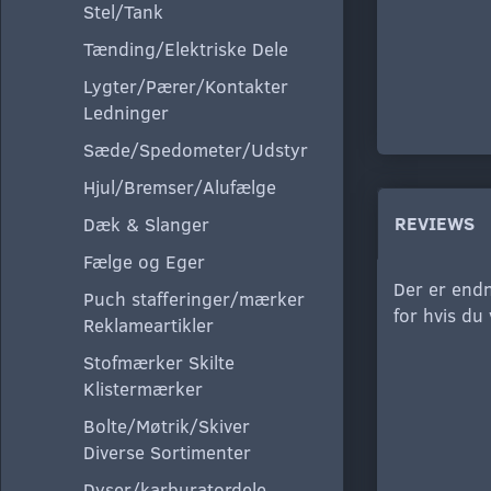
Stel/Tank
Tænding/Elektriske Dele
Lygter/Pærer/Kontakter
Ledninger
Sæde/Spedometer/Udstyr
Hjul/Bremser/Alufælge
REVIEWS
Dæk & Slanger
Fælge og Eger
Der er endn
Puch stafferinger/mærker
for hvis du
Reklameartikler
Stofmærker Skilte
Klistermærker
Bolte/Møtrik/Skiver
Diverse Sortimenter
Dyser/karburatordele