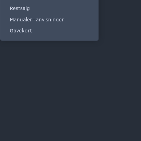
Restsalg
Manualer+anvisninger
Gavekort