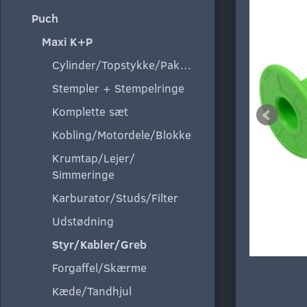
Puch
Maxi K+P
Cylinder/Topstykke/Pakning
Stempler + Stempelringe
Komplette sæt
Kobling/Motordele/Blokke
Krumtap/Lejer/
Simmeringe
Karburator/Studs/Filter
Udstødning
Styr/Kabler/Greb
Forgaffel/Skærme
Kæde/Tandhjul