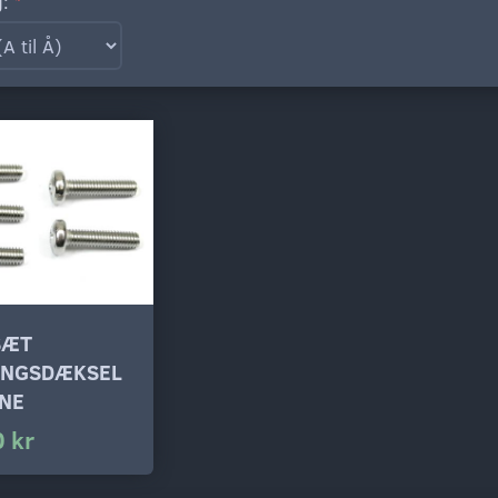
g:
SÆT
INGSDÆKSEL
RNE
 kr