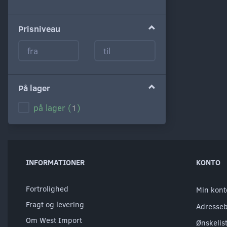
filter
Prisniveau
På lager
på lager
(
1
)
INFORMATIONER
KONTO
Fortrolighed
Min kont
Fragt og levering
Adresse
Om West Import
Ønskelis