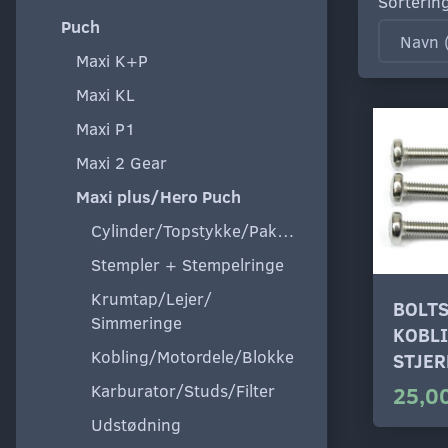
Sorterin
Puch
Maxi K+P
Maxi KL
Maxi P1
Maxi 2 Gear
Maxi plus/Hero Puch
Cylinder/Topstykke/Pakning
Stempler + Stempelringe
Krumtap/Lejer/
BOLT
Simmeringe
KOBL
Kobling/Motordele/Blokke
STJE
Karburator/Studs/Filter
25,00
Udstødning