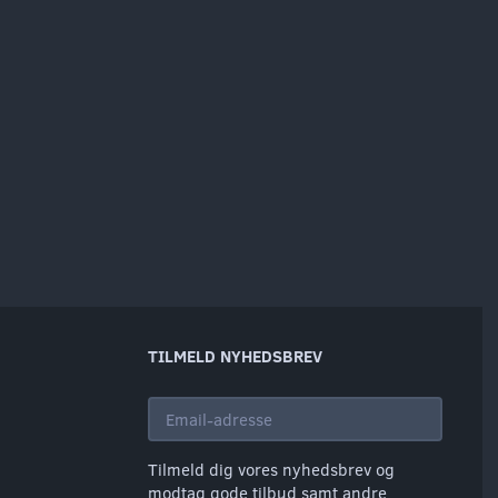
TILMELD NYHEDSBREV
Email-
adresse
Tilmeld dig vores nyhedsbrev og
modtag gode tilbud samt andre