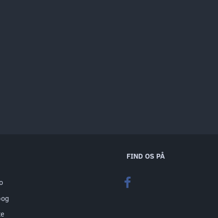
FIND OS PÅ
o
bog
te