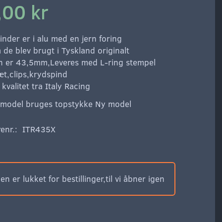
,00 kr
inder er i alu med en jern foring
 de blev brugt i Tyskland originalt
n er 43,5mm,Leveres med L-ring stempel
æt,clips,krydspind
t kvalitet tra Italy Racing
 model bruges topstykke Ny model
enr.:
ITR435X
n er lukket for bestillinger,til vi åbner igen