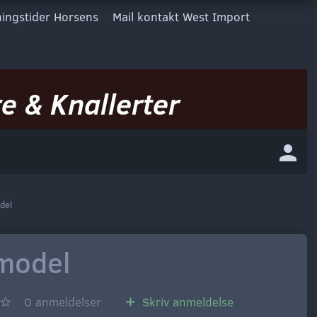
ingstider Horsens
Mail kontakt West Import
e & Knallerter
del
.model
0
anmeldelser
Skriv anmeldelse