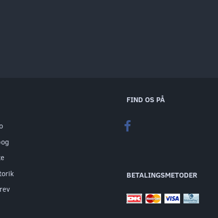
FIND OS PÅ
o
bog
te
torik
BETALINGSMETODER
rev