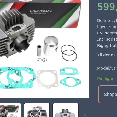
599
Denne cyl
Lavet som
Cylindere
Incl sods
Rigtig flo
Til denne
Model/var
På lager
Shoppe