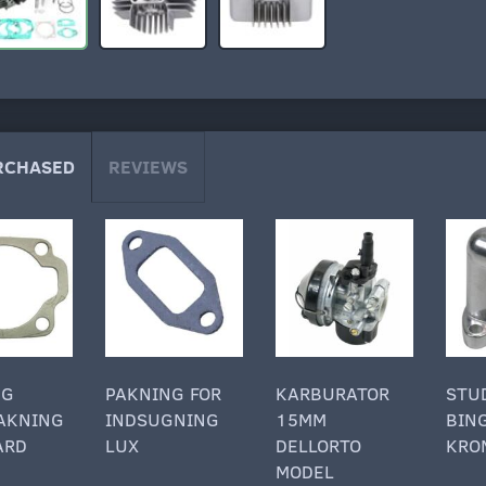
RCHASED
REVIEWS
NG
PAKNING FOR
KARBURATOR
STU
AKNING
INDSUGNING
15MM
BIN
ARD
LUX
DELLORTO
KRO
MODEL