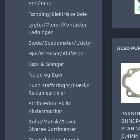
Stel/Tank
Tænding/Elektriske Dele
Lygter/Pærer/Kontakter
Ledninger
Sæde/Spedometer/Udstyr
ALSO PU
Hjul/Bremser/Alufælge
Dæk & Slanger
Fælge og Eger
Puch stafferinger/mærker
Reklameartikler
Stofmærker Skilte
Klistermærker
PAKNI
BUNDP
Bolte/Møtrik/Skiver
STAND
Diverse Sortimenter
0,4MM
Dyser/karburatordele