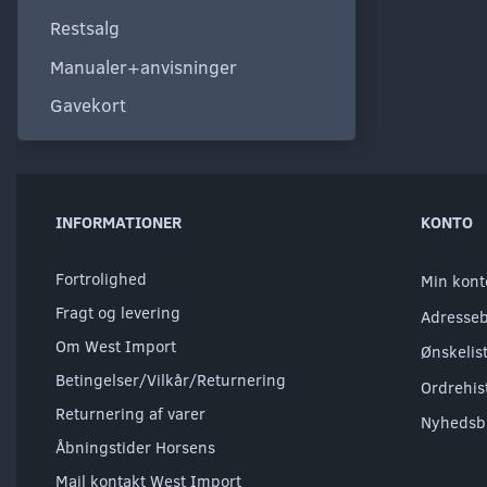
Restsalg
Manualer+anvisninger
Gavekort
INFORMATIONER
KONTO
Fortrolighed
Min kont
Fragt og levering
Adresse
Om West Import
Ønskelis
Betingelser/Vilkår/Returnering
Ordrehis
Returnering af varer
Nyhedsb
Åbningstider Horsens
Mail kontakt West Import