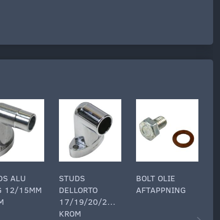
DS ALU
STUDS
BOLT OLIE
B
G 12/15MM
DELLORTO
AFTAPPNING
M
M
17/19/20/21MM
KROM