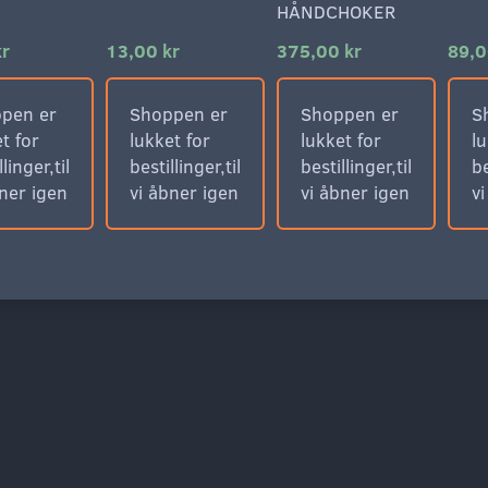
HÅNDCHOKER
kr
13,00 kr
375,00 kr
89,0
pen er
Shoppen er
Shoppen er
S
t for
lukket for
lukket for
lu
llinger,til
bestillinger,til
bestillinger,til
be
bner igen
vi åbner igen
vi åbner igen
v