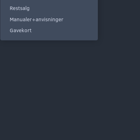
Restsalg
Manualer+anvisninger
Gavekort