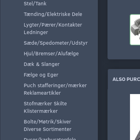
Stel/Tank
Tænding/Elektriske Dele
Lygter/Pærer/Kontakter
Ledninger
Sæde/Spedometer/Udstyr
Hjul/Bremser/Alufælge
Dæk & Slanger
Fælge og Eger
ALSO PUR
Puch stafferinger/mærker
Reklameartikler
Stofmærker Skilte
Klistermærker
Bolte/Møtrik/Skiver
Diverse Sortimenter
Dyser/karburatordele