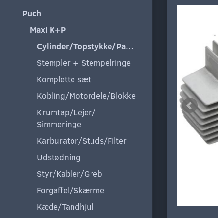
Puch
Maxi K+P
Cylinder/Topstykke/Pakning
Stempler + Stempelringe
Komplette sæt
Kobling/Motordele/Blokke
Krumtap/Lejer/
Simmeringe
Karburator/Studs/Filter
Udstødning
Styr/Kabler/Greb
Forgaffel/Skærme
Kæde/Tandhjul