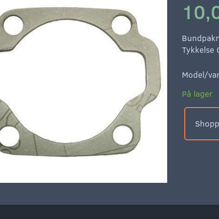
10,
Bundpakni
Tykkelse
Model/var
På lager
Shoppe