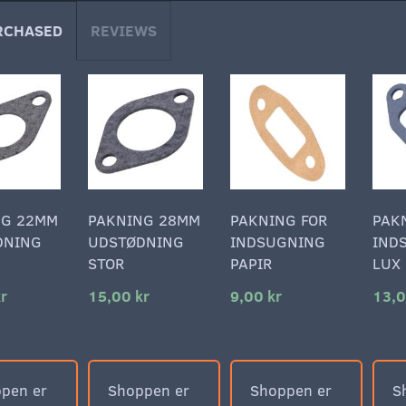
RCHASED
REVIEWS
NG 22MM
PAKNING 28MM
PAKNING FOR
PAK
DNING
UDSTØDNING
INDSUGNING
IND
STOR
PAPIR
LUX
r
15,00 kr
9,00 kr
13,0
pen er
Shoppen er
Shoppen er
S