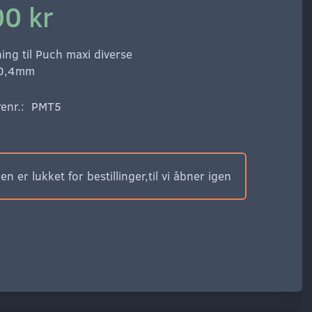
00 kr
ng til Puch maxi diverse
 0,4mm
enr.:
PMT5
n er lukket for bestillinger,til vi åbner igen