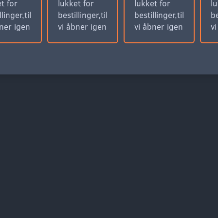
t for
lukket for
lukket for
lu
llinger,til
bestillinger,til
bestillinger,til
be
bner igen
vi åbner igen
vi åbner igen
v