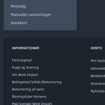
Restsalg
Manualer+anvisninger
Gavekort
INFORMATIONER
KONTO
Fortrolighed
Min kont
Fragt og levering
Adresse
Om West Import
Ønskelis
Betingelser/Vilkår/Returnering
Ordrehis
Returnering af varer
Nyhedsb
Åbningstider Horsens
Mail kontakt West Import