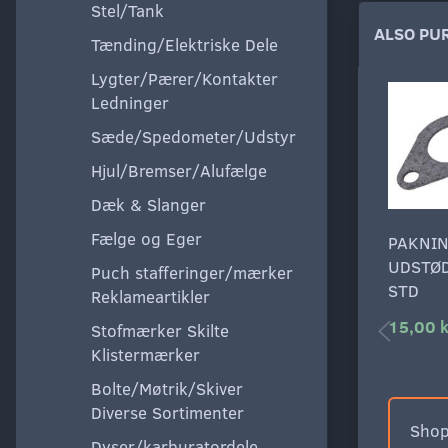
Stel/Tank
ALSO PU
Tænding/Elektriske Dele
Lygter/Pærer/Kontakter
Ledninger
Sæde/Spedometer/Udstyr
Hjul/Bremser/Alufælge
Dæk & Slanger
Fælge og Eger
PAKNI
UDSTØ
Puch stafferinger/mærker
STD
Reklameartikler
15,00 k
Stofmærker Skilte
Klistermærker
Bolte/Møtrik/Skiver
Diverse Sortimenter
Shop
Dyser/karburatordele