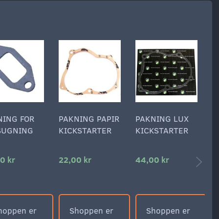
NING FOR
PAKNING PAPIR
PAKNING LUX
P
SUGNING
KICKSTARTER
KICKSTARTER
T
S
0 kr
22,00 kr
44,00 kr
1
hoppen er
Shoppen er
Shoppen er