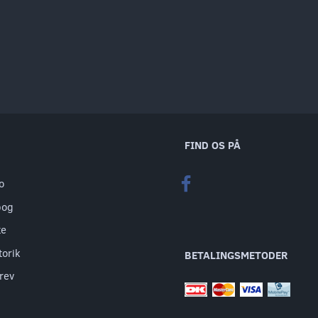
FIND OS PÅ
o
bog
te
torik
BETALINGSMETODER
rev