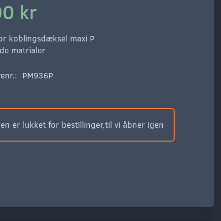
0 kr
or koblingsdæksel maxi P
ode matrialer
enr.:
PM936P
n er lukket for bestillinger,til vi åbner igen