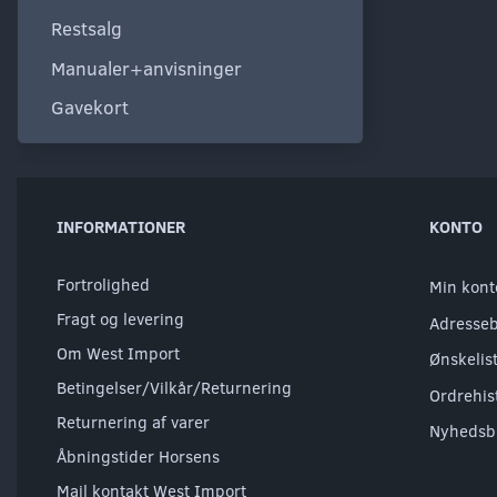
Restsalg
Manualer+anvisninger
Gavekort
INFORMATIONER
KONTO
Fortrolighed
Min kont
Fragt og levering
Adresse
Om West Import
Ønskelis
Betingelser/Vilkår/Returnering
Ordrehis
Returnering af varer
Nyhedsb
Åbningstider Horsens
Mail kontakt West Import