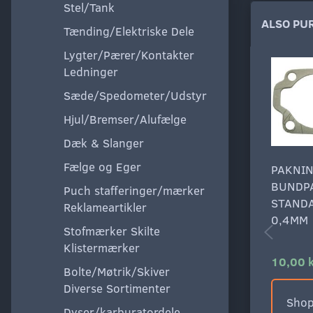
Stel/Tank
ALSO PU
Tænding/Elektriske Dele
Lygter/Pærer/Kontakter
Ledninger
Sæde/Spedometer/Udstyr
Hjul/Bremser/Alufælge
Dæk & Slanger
Fælge og Eger
PAKNI
BUNDP
Puch stafferinger/mærker
STAND
Reklameartikler
0,4MM
Stofmærker Skilte
Klistermærker
10,00 
Bolte/Møtrik/Skiver
Diverse Sortimenter
Shop
Dyser/karburatordele