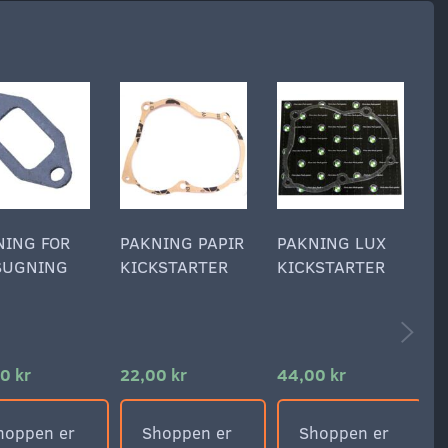
NING FOR
PAKNING PAPIR
PAKNING LUX
P
SUGNING
KICKSTARTER
KICKSTARTER
T
S
0 kr
22,00 kr
44,00 kr
1
hoppen er
Shoppen er
Shoppen er