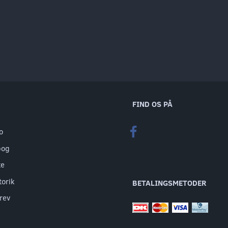
FIND OS PÅ
o
bog
te
torik
BETALINGSMETODER
rev