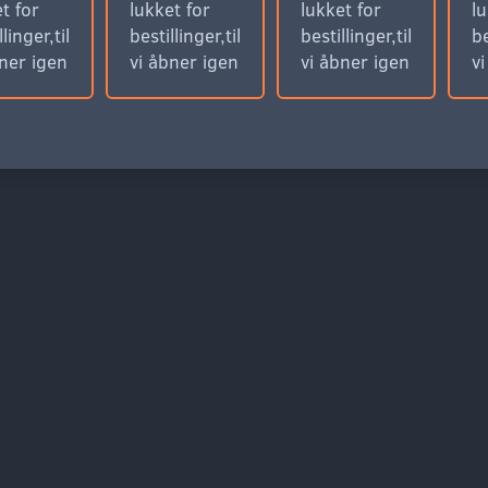
t for
lukket for
lukket for
lu
llinger,til
bestillinger,til
bestillinger,til
be
bner igen
vi åbner igen
vi åbner igen
v