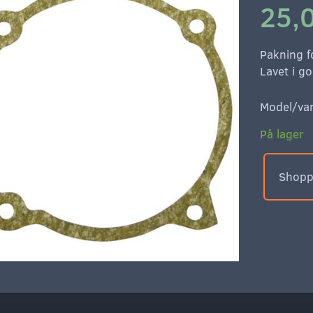
25,0
Pakning f
Lavet i g
Model/var
På lager
Shoppe