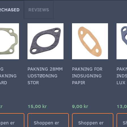
RCHASED
REVIEWS
NG
PAKNING 28MM
PAKNING FOR
PAK
AKNING
UDSTØDNING
INDSUGNING
IND
ARD
STOR
PAPIR
LUX
kr
15,00 kr
9,00 kr
13,0
pen er
Shoppen er
Shoppen er
S