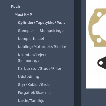
Puch
Maxi K+P
Cylinder/Topstykke/Pakning
Stempler + Stempelringe
Komplette sæt
Kobling/Motordele/Blokke
Krumtap/Lejer/
Simmeringe
Karburator/Studs/Filter
Udstødning
Styr/Kabler/Greb
Forgaffel/Skærme
Kæde/Tandhjul