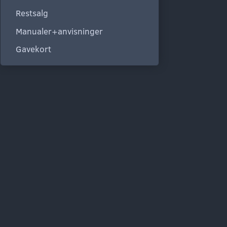
Restsalg
Manualer+anvisninger
Gavekort