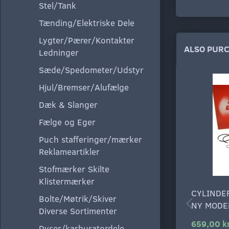
Stel/Tank
Tænding/Elektriske Dele
Lygter/Pærer/Kontakter
ALSO PUR
Ledninger
Sæde/Spedometer/Udstyr
Hjul/Bremser/Alufælge
Dæk & Slanger
Fælge og Eger
Puch stafferinger/mærker
Reklameartikler
Stofmærker Skilte
Klistermærker
CYLINDE
Bolte/Møtrik/Skiver
NY MODE
Diverse Sortimenter
659,00 k
Dyser/karburatordele