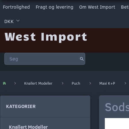
Fortrolighed
Fragt og levering
Om West Import
Bet
DKK
West Import
Knallert Modeller
Puch
Maxi K+P
Sod
KATEGORIER
Knallert Modeller