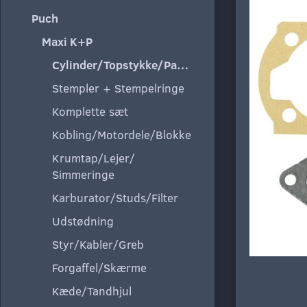
Puch
Maxi K+P
Cylinder/Topstykke/Pakning
Stempler + Stempelringe
Komplette sæt
Kobling/Motordele/Blokke
Krumtap/Lejer/
Simmeringe
Karburator/Studs/Filter
Udstødning
Styr/Kabler/Greb
Forgaffel/Skærme
Kæde/Tandhjul