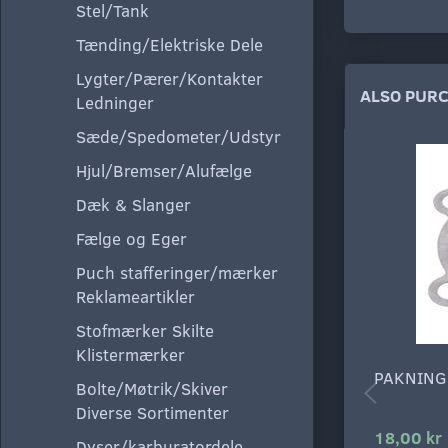
Stel/Tank
Tænding/Elektriske Dele
Lygter/Pærer/Kontakter
ALSO PUR
Ledninger
Sæde/Spedometer/Udstyr
Hjul/Bremser/Alufælge
Dæk & Slanger
Fælge og Eger
Puch stafferinger/mærker
Reklameartikler
Stofmærker Skilte
Klistermærker
PAKNING
Bolte/Møtrik/Skiver
Diverse Sortimenter
18,00 kr
Dyser/karburatordele