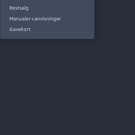
Restsalg
Manualer+anvisninger
Gavekort