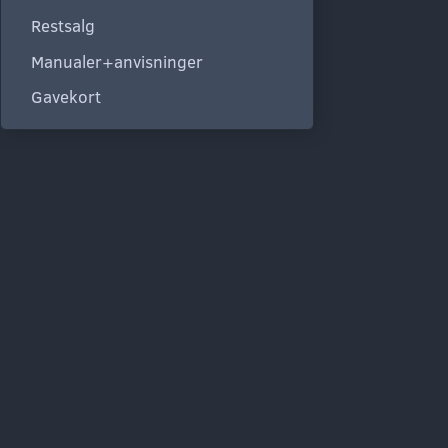
Restsalg
Manualer+anvisninger
Gavekort