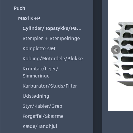
Puch
Maxi K+P
Cylinder/Topstykke/Pakning
Stempler + Stempelringe
Komplette sæt
Kobling/Motordele/Blokke
Krumtap/Lejer/
Simmeringe
Karburator/Studs/Filter
Udstødning
Styr/Kabler/Greb
Forgaffel/Skærme
Kæde/Tandhjul