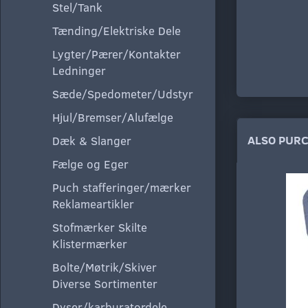
Stel/Tank
Tænding/Elektriske Dele
Lygter/Pærer/Kontakter
Ledninger
Sæde/Spedometer/Udstyr
Hjul/Bremser/Alufælge
ALSO PUR
Dæk & Slanger
Fælge og Eger
Puch stafferinger/mærker
Reklameartikler
Stofmærker Skilte
Klistermærker
Bolte/Møtrik/Skiver
Diverse Sortimenter
Dyser/karburatordele