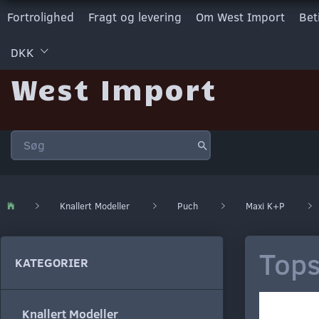
Fortrolighed
Fragt og levering
Om West Import
Bet
DKK
West Import
Knallert Modeller
Puch
Maxi K+P
Tops
KATEGORIER
Knallert Modeller