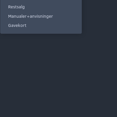
Restsalg
Manualer+anvisninger
Gavekort