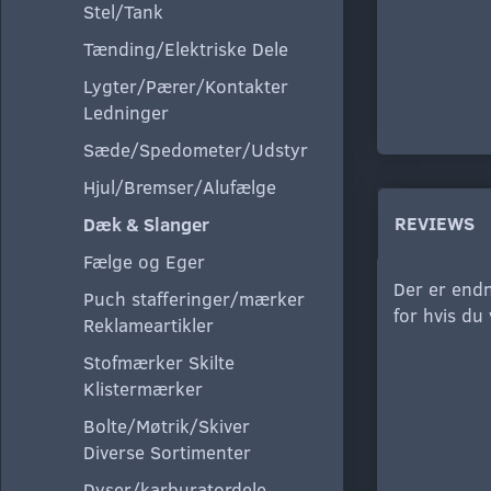
Stel/Tank
Tænding/Elektriske Dele
Lygter/Pærer/Kontakter
Ledninger
Sæde/Spedometer/Udstyr
Hjul/Bremser/Alufælge
REVIEWS
Dæk & Slanger
Fælge og Eger
Der er endn
Puch stafferinger/mærker
for hvis du
Reklameartikler
Stofmærker Skilte
Klistermærker
Bolte/Møtrik/Skiver
Diverse Sortimenter
Dyser/karburatordele