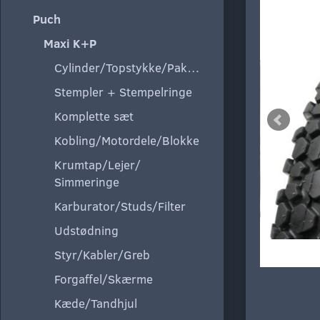
Puch
Maxi K+P
Cylinder/Topstykke/Pakning
Stempler + Stempelringe
Komplette sæt
Kobling/Motordele/Blokke
Krumtap/Lejer/
Simmeringe
Karburator/Studs/Filter
Udstødning
Styr/Kabler/Greb
Forgaffel/Skærme
Kæde/Tandhjul