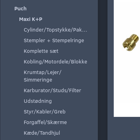
Puch
Maxi K+P
Cylinder/Topstykke/Pakning
Stempler + Stempelringe
Komplette sæt
Kobling/Motordele/Blokke
Krumtap/Lejer/
Simmeringe
Karburator/Studs/Filter
Udstødning
Styr/Kabler/Greb
Forgaffel/Skærme
Kæde/Tandhjul