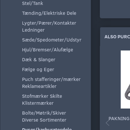
Stel/Tank
Tænding/Elektriske Dele
Lygter/Pærer/Kontakter
Ledninger
ALSO PUR
Sæde/Spedometer/Udstyr
Hjul/Bremser/Alufælge
Dæk & Slanger
Fælge og Eger
Puch stafferinger/mærker
Reklameartikler
Stofmærker Skilte
Klistermærker
Bolte/Møtrik/Skiver
PAKNING
Diverse Sortimenter
Dyser/karburatordele