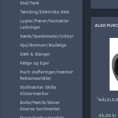
Stel/Tank
Tænding/Elektriske Dele
Lygter/Pærer/Kontakter
ALSO PUR
Ledninger
Sæde/Spedometer/Udstyr
Hjul/Bremser/Alufælge
Dæk & Slanger
Fælge og Eger
Puch stafferinger/mærker
Reklameartikler
Stofmærker Skilte
Klistermærker
NÅLELEJ
Bolte/Møtrik/Skiver
Diverse Sortimenter
45,00 kr
Dyser/karburatordele