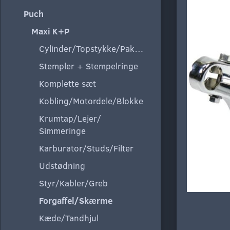
Puch
Maxi K+P
Cylinder/Topstykke/Pakning
Stempler + Stempelringe
Komplette sæt
Kobling/Motordele/Blokke
Krumtap/Lejer/
Simmeringe
Karburator/Studs/Filter
Udstødning
Styr/Kabler/Greb
Forgaffel/Skærme
Kæde/Tandhjul