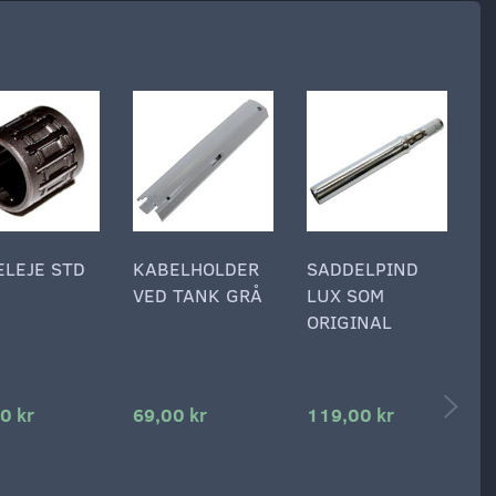
ELEJE STD
KABELHOLDER
SADDELPIND
P
VED TANK GRÅ
LUX SOM
B
ORIGINAL
5
B
0 kr
69,00 kr
119,00 kr
2