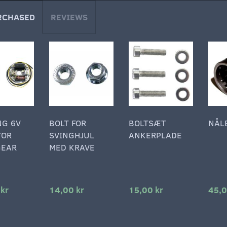
RCHASED
REVIEWS
NG 6V
BOLT FOR
BOLTSÆT
NÅL
TOR
SVINGHJUL
ANKERPLADE
GEAR
MED KRAVE
 kr
14,00 kr
15,00 kr
45,0