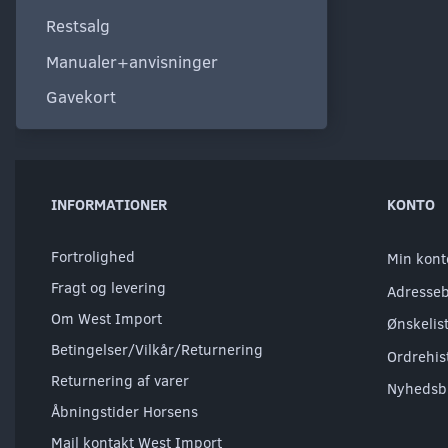
Restsalg
Manualer+anvisninger
Gavekort
INFORMATIONER
KONTO
Fortrolighed
Min kont
Fragt og levering
Adresse
Om West Import
Ønskelis
Betingelser/Vilkår/Returnering
Ordrehis
Returnering af varer
Nyhedsb
Åbningstider Horsens
Mail kontakt West Import