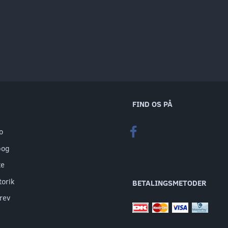
FIND OS PÅ
o
bog
te
torik
BETALINGSMETODER
rev