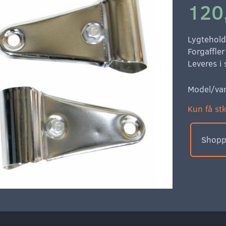
120
Lygtehold
Forgaffle
Leveres i 
Model/var
Kun få stk
Shoppe