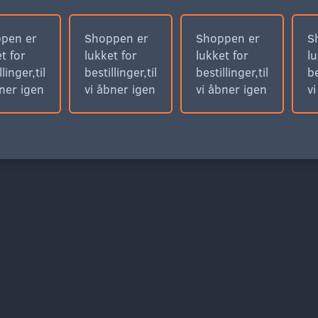
pen er
Shoppen er
Shoppen er
S
t for
lukket for
lukket for
lu
llinger,til
bestillinger,til
bestillinger,til
be
bner igen
vi åbner igen
vi åbner igen
v