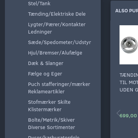
Stel/Tank
ALSO PU
Tænding/Elektriske Dele
Lygter/Pærer/Kontakter
Ledninger
Sæde/Spedometer/Udstyr
Hjul/Bremser/Alufælge
Dæk & Slanger
Fælge og Eger
TÆNDI
TIL MO
Puch stafferinger/mærker
UDEN 
Reklameartikler
Stofmærker Skilte
Klistermærker
699,00
Bolte/Møtrik/Skiver
Diverse Sortimenter
Dyser/karburatordele