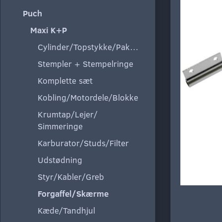
Puch
Maxi K+P
Cylinder/Topstykke/Pakning
Stempler + Stempelringe
Komplette sæt
Kobling/Motordele/Blokke
Krumtap/Lejer/
Simmeringe
Karburator/Studs/Filter
Udstødning
Styr/Kabler/Greb
Forgaffel/Skærme
Kæde/Tandhjul