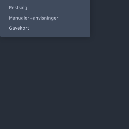
Restsalg
Manualer+anvisninger
Gavekort