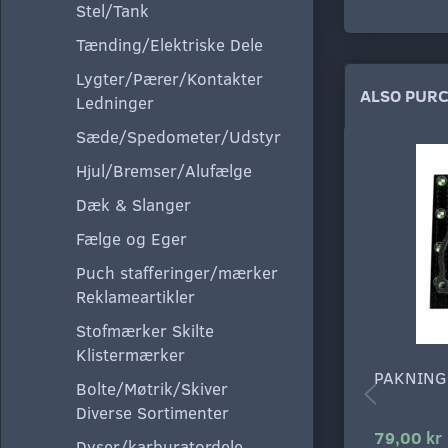
Stel/Tank
Tænding/Elektriske Dele
Lygter/Pærer/Kontakter
ALSO PUR
Ledninger
Sæde/Spedometer/Udstyr
Hjul/Bremser/Alufælge
Dæk & Slanger
Fælge og Eger
Puch stafferinger/mærker
Reklameartikler
Stofmærker Skilte
Klistermærker
PAKNING
Bolte/Møtrik/Skiver
Diverse Sortimenter
79,00 kr
Dyser/karburatordele