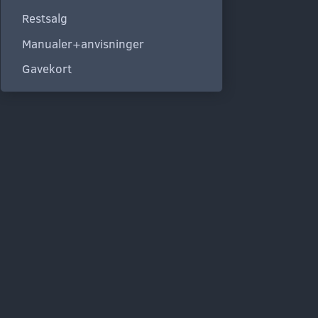
Restsalg
Manualer+anvisninger
Gavekort