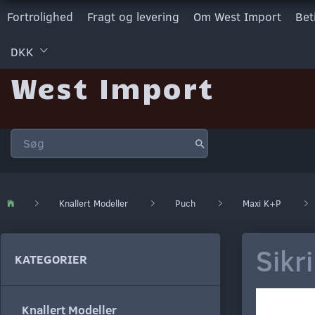
Fortrolighed
Fragt og levering
Om West Import
Bet
DKK
West Import
Knallert Modeller
Puch
Maxi K+P
Sikr
KATEGORIER
Knallert Modeller