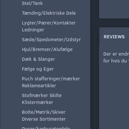
Stel/Tank
Tænding/Elektriske Dele
Lygter/Pærer/Kontakter
Ledninger
REVIEWS
Sæde/Spedometer/Udstyr
Hjul/Bremser/Alufælge
Der er endn
Dæk & Slanger
for hvis du
Fælge og Eger
Puch stafferinger/mærker
Reklameartikler
Stofmærker Skilte
Klistermærker
Bolte/Møtrik/Skiver
Diverse Sortimenter
Dyser/karburatordele