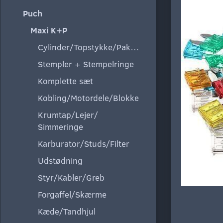
Puch
Maxi K+P
Cylinder/Topstykke/Pakning
Stempler + Stempelringe
Komplette sæt
Kobling/Motordele/Blokke
Krumtap/Lejer/
Simmeringe
Karburator/Studs/Filter
Udstødning
Styr/Kabler/Greb
Forgaffel/Skærme
Kæde/Tandhjul