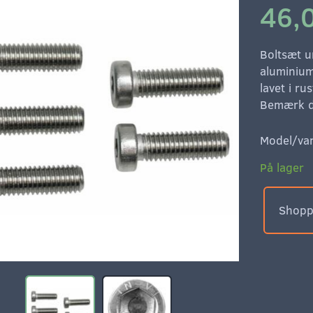
46,
Boltsæt u
aluminium
lavet i rus
Bemærk d
Model/var
På lager
Shoppe