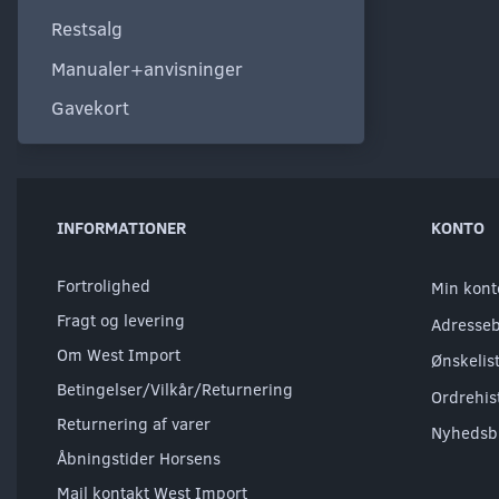
Restsalg
Manualer+anvisninger
Gavekort
INFORMATIONER
KONTO
Fortrolighed
Min kont
Fragt og levering
Adresse
Om West Import
Ønskelis
Betingelser/Vilkår/Returnering
Ordrehis
Returnering af varer
Nyhedsb
Åbningstider Horsens
Mail kontakt West Import