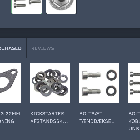
RCHASED
REVIEWS
NG 22MM
KICKSTARTER
BOLTSÆT
BOL
DNING
AFSTANDSSKIVE
TÆNDDÆKSEL
KOB
UNB