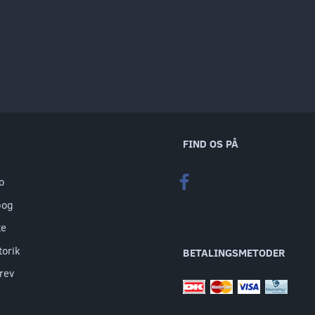
FIND OS PÅ
o
bog
te
torik
BETALINGSMETODER
rev