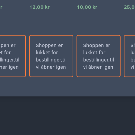
r
12,00 kr
10,00 kr
25,0
pen er
Shoppen er
Shoppen er
S
t for
lukket for
lukket for
lu
llinger,til
bestillinger,til
bestillinger,til
be
bner igen
vi åbner igen
vi åbner igen
v