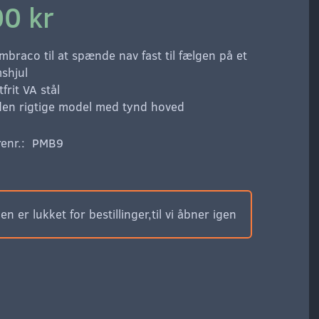
00 kr
mbraco til at spænde nav fast til fælgen på et
shjul
tfrit VA stål
en rigtige model med tynd hoved
enr.:
PMB9
n er lukket for bestillinger,til vi åbner igen