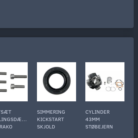
TSÆT
SIMMERING
CYLINDER
B
LINGSDÆKSEL
KICKSTART
43MM
M
RAKO
SKJOLD
STØBEJERN
I