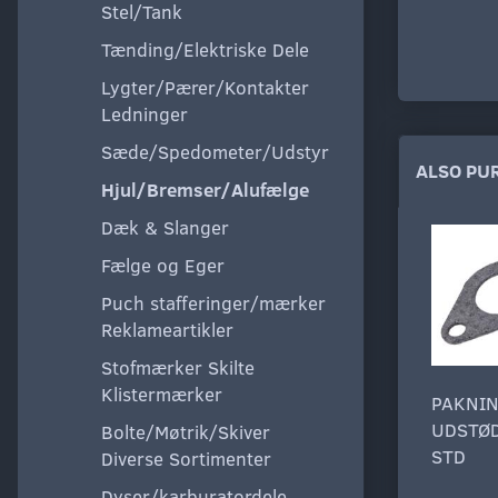
Stel/Tank
Tænding/Elektriske Dele
Lygter/Pærer/Kontakter
Ledninger
Sæde/Spedometer/Udstyr
ALSO PU
Hjul/Bremser/Alufælge
Dæk & Slanger
Fælge og Eger
Puch stafferinger/mærker
Reklameartikler
Stofmærker Skilte
Klistermærker
PAKNI
UDSTØ
Bolte/Møtrik/Skiver
STD
Diverse Sortimenter
Dyser/karburatordele