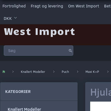
Fortrolighed
Fragt og levering
Om West Import
Bet
DKK
West Import
Knallert Modeller
Puch
Maxi K+P
Hjul
KATEGORIER
Knallert Modeller