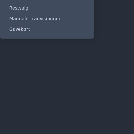
Restsalg
Manualer+anvisninger
Gavekort