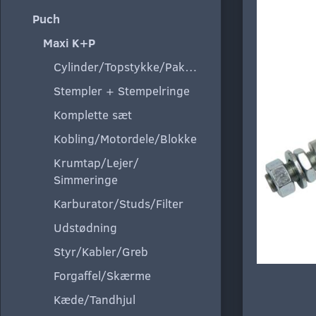
Puch
Maxi K+P
Cylinder/Topstykke/Pakning
Stempler + Stempelringe
Komplette sæt
Kobling/Motordele/Blokke
Krumtap/Lejer/
Simmeringe
Karburator/Studs/Filter
Udstødning
Styr/Kabler/Greb
Forgaffel/Skærme
Kæde/Tandhjul