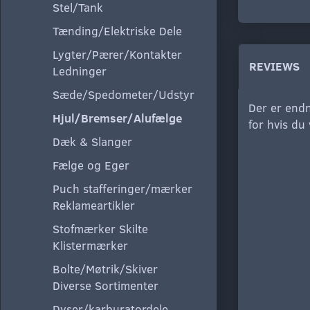
Stel/Tank
Tænding/Elektriske Dele
Lygter/Pærer/Kontakter
REVIEWS
Ledninger
Sæde/Spedometer/Udstyr
Der er endn
Hjul/Bremser/Alufælge
for hvis du
Dæk & Slanger
Fælge og Eger
Puch stafferinger/mærker
Reklameartikler
Stofmærker Skilte
Klistermærker
Bolte/Møtrik/Skiver
Diverse Sortimenter
Dyser/karburatordele