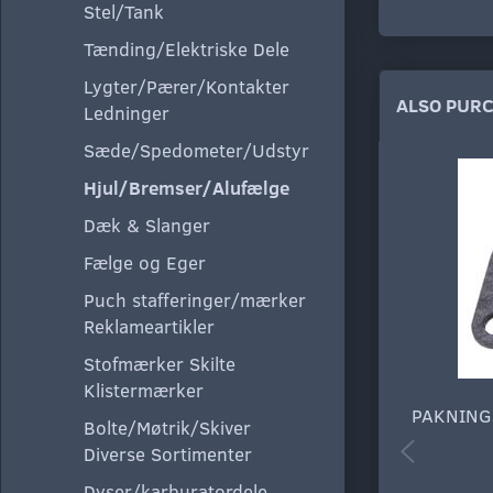
Stel/Tank
Tænding/Elektriske Dele
Lygter/Pærer/Kontakter
ALSO PUR
Ledninger
Sæde/Spedometer/Udstyr
Hjul/Bremser/Alufælge
Dæk & Slanger
Fælge og Eger
Puch stafferinger/mærker
Reklameartikler
Stofmærker Skilte
Klistermærker
PAKNING
Bolte/Møtrik/Skiver
Diverse Sortimenter
Dyser/karburatordele