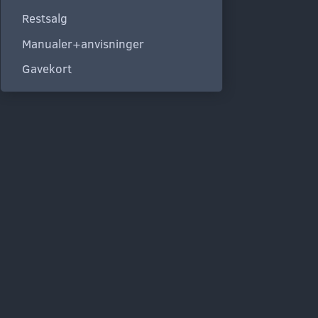
Restsalg
Manualer+anvisninger
Gavekort