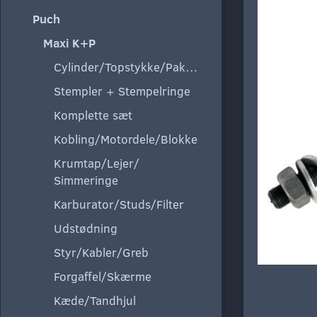
Puch
Maxi K+P
Cylinder/Topstykke/Pakning
Stempler + Stempelringe
Komplette sæt
Kobling/Motordele/Blokke
Krumtap/Lejer/
Simmeringe
Karburator/Studs/Filter
Udstødning
Styr/Kabler/Greb
Forgaffel/Skærme
Kæde/Tandhjul