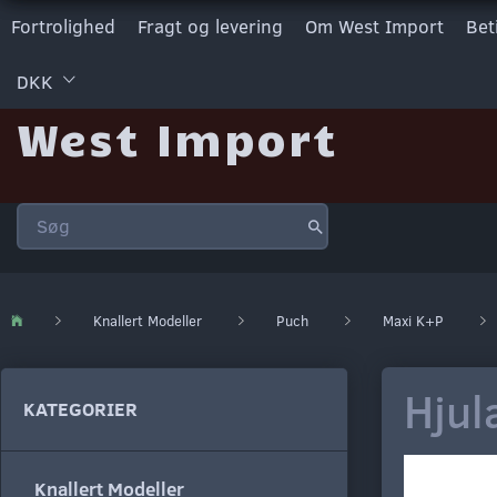
Fortrolighed
Fragt og levering
Om West Import
Bet
DKK
West Import
Knallert Modeller
Puch
Maxi K+P
Hjul
KATEGORIER
Knallert Modeller