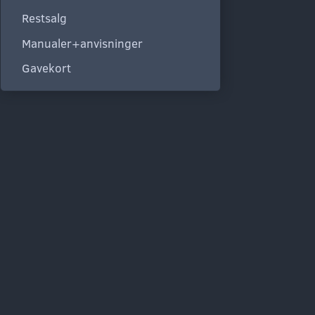
Restsalg
Manualer+anvisninger
Gavekort