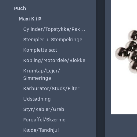
Puch
Maxi K+P
Cylinder/Topstykke/Pakning
Stempler + Stempelringe
Komplette sæt
Kobling/Motordele/Blokke
Krumtap/Lejer/
Simmeringe
Karburator/Studs/Filter
Udstødning
Styr/Kabler/Greb
Forgaffel/Skærme
Kæde/Tandhjul