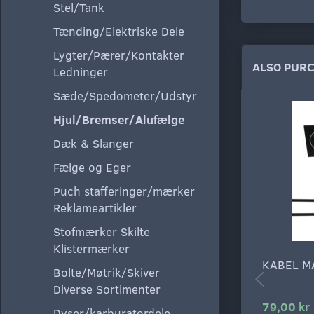
Stel/Tank
Tænding/Elektriske Dele
Lygter/Pærer/Kontakter
ALSO PUR
Ledninger
Sæde/Spedometer/Udstyr
Hjul/Bremser/Alufælge
Dæk & Slanger
Fælge og Eger
Puch stafferinger/mærker
Reklameartikler
Stofmærker Skilte
Klistermærker
KABEL M
Bolte/Møtrik/Skiver
Diverse Sortimenter
79,00 kr
Dyser/karburatordele