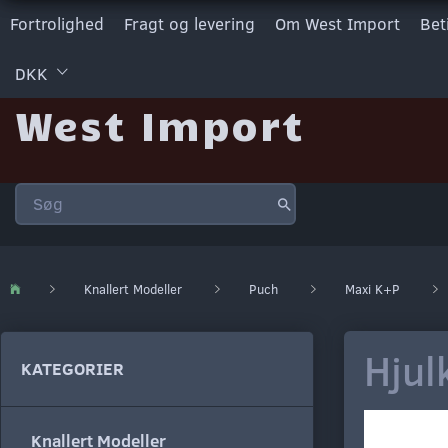
Fortrolighed
Fragt og levering
Om West Import
Bet
DKK
West Import
Knallert Modeller
Puch
Maxi K+P
Hjul
KATEGORIER
Knallert Modeller