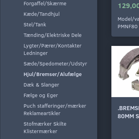
Forgaffel/Skærme
129,00
Kæde/Tandhjul
Model/va
Stel/Tank
PMNF80
Tænding/Elektriske Dele
Lygter/Pærer/Kontakter
Ledninger
Sæde/Spedometer/Udstyr
Hjul/Bremser/Alufælge
Dæk & Slanger
Fælge og Eger
Puch stafferinger/mærker
.BREMS
Reklameartikler
80MM S
Stofmærker Skilte
Klistermærker