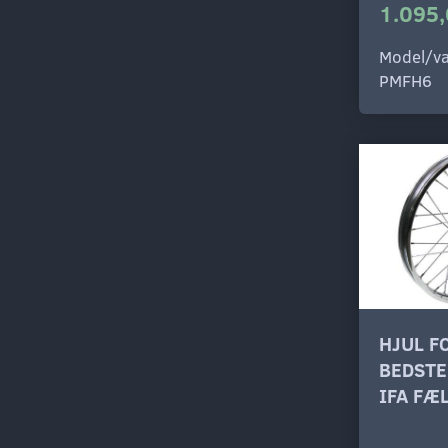
1.095,
Model/va
PMFH6
HJUL F
BEDSTE
IFA FÆ