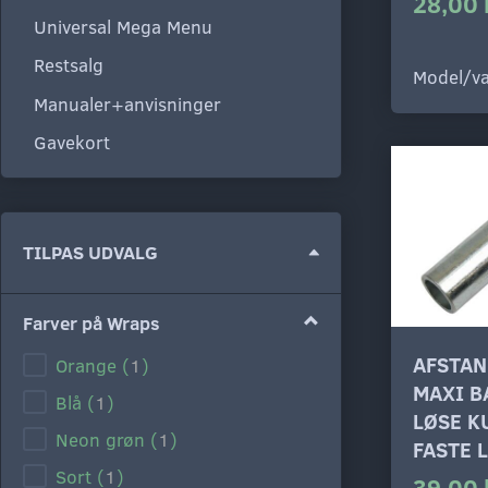
28,00 
Universal Mega Menu
Restsalg
Model/va
Manualer+anvisninger
Gavekort
Skifte
TILPAS UDVALG
filter
Farver på Wraps
AFSTAN
Orange
(
1
)
MAXI B
Blå
(
1
)
LØSE K
Neon grøn
(
1
)
FASTE 
Sort
(
1
)
39,00 