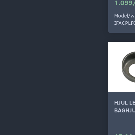
1.099,
Model/va
IFACPLF
HJUL L
BAGHJ