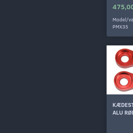
475,00
Model/va
PMX35
KÆDES
ALU RØ