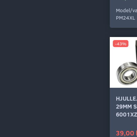
Model/va
PM24XL
-43%
HJULLE
29MM S
6001X
39,00 