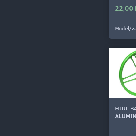
22,00 
Model/va
HJUL B
ALUMI