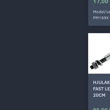
17,00 
Model/va
PM169X
HJULAK
FAST LE
20CM
95,00 