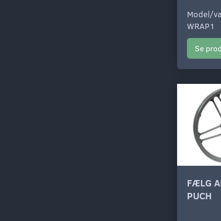
Model/va
WRAP1
Se pro
FÆLG A
PUCH