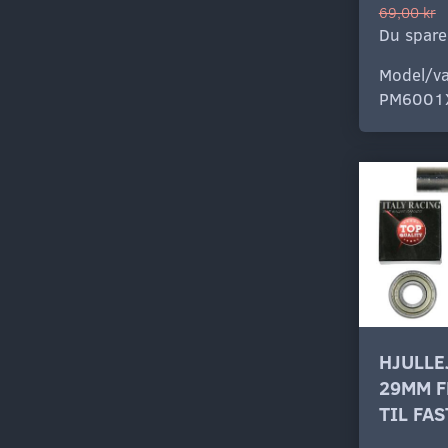
69,00 kr
Du spare
Model/va
PM6001
HJULLE
29MM F
TIL FAS