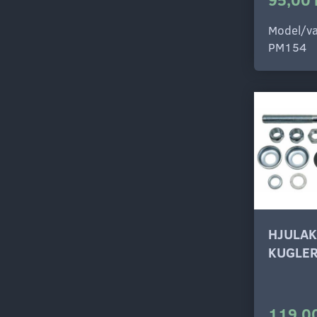
Model/va
PM154
HJULAK
KUGLER
119,00