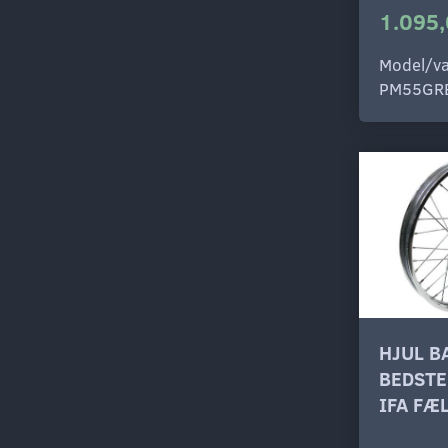
1.095,
Model/va
PM55GR
HJUL B
BEDSTE
IFA FÆ