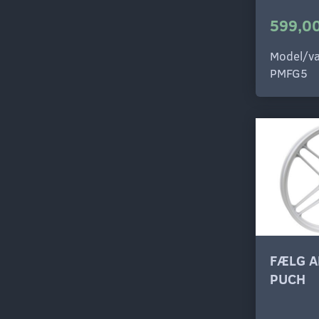
599,00
Model/va
PMFG5
FÆLG A
PUCH