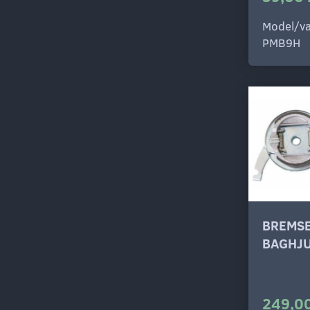
Model/va
PMB9H
BREMSE
BAGHJ
249,00