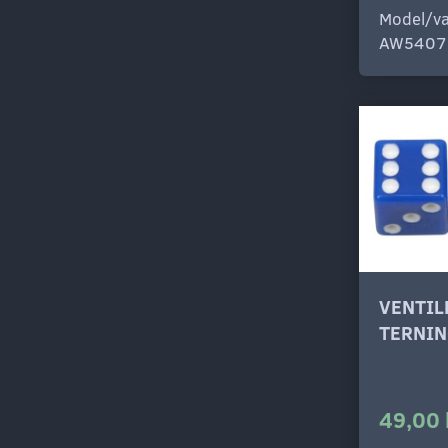
Model/va
AW5407
VENTI
TERNIN
49,00 