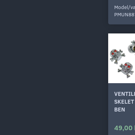
Model/va
PMUN88
VENTI
SKELET
BEN
49,00 