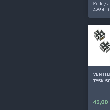
Model/va
AW5411
VENTI
TYSK S
49,00 