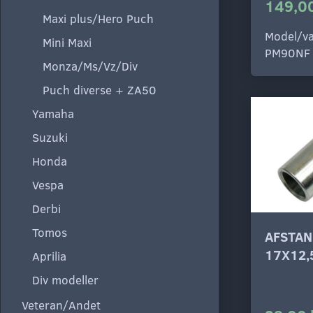
149,00
Maxi plus/Hero Puch
Model/va
Mini Maxi
PM90NF
Monza/Ms/Vz/Div
Puch diverse + ZA50
Yamaha
Suzuki
Honda
Vespa
Derbi
Tomos
AFSTAN
17X12,
Aprilia
Div modeller
Veteran/Andet