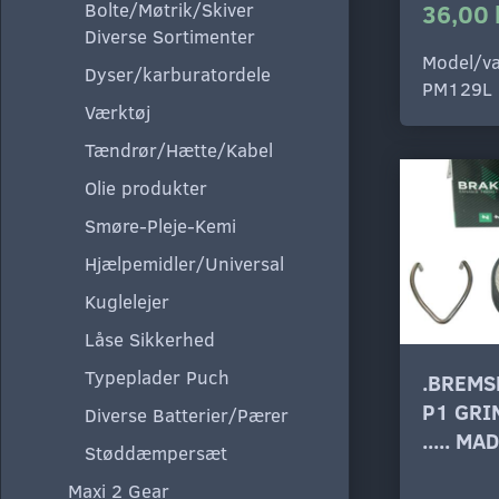
Bolte/Møtrik/Skiver
36,00 
Diverse Sortimenter
Model/va
Dyser/karburatordele
PM129L
Værktøj
Tændrør/Hætte/Kabel
Olie produkter
Smøre-Pleje-Kemi
Hjælpemidler/Universal
Kuglelejer
Låse Sikkerhed
Typeplader Puch
.BREMS
P1 GRI
Diverse Batterier/Pærer
..... MA
Støddæmpersæt
Maxi 2 Gear