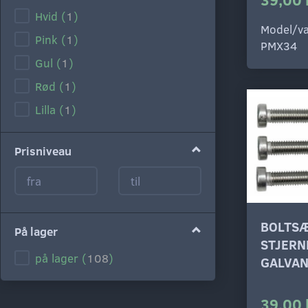
Hvid
(
1
)
Model/va
Pink
(
1
)
PMX34
Gul
(
1
)
Rød
(
1
)
Lilla
(
1
)
Prisniveau
BOLTSÆ
På lager
STJERN
på lager
(
108
)
GALVAN
39,00 