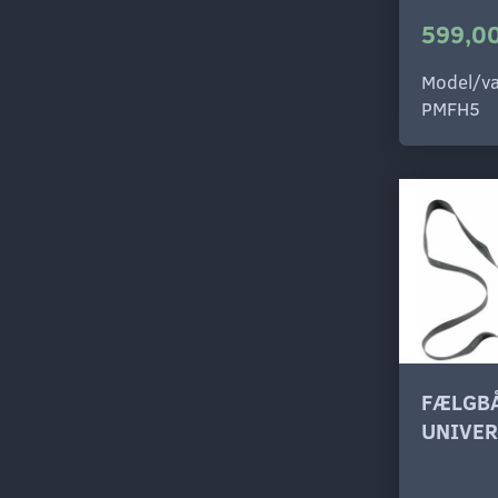
599,00
Model/va
PMFH5
FÆLGB
UNIVER