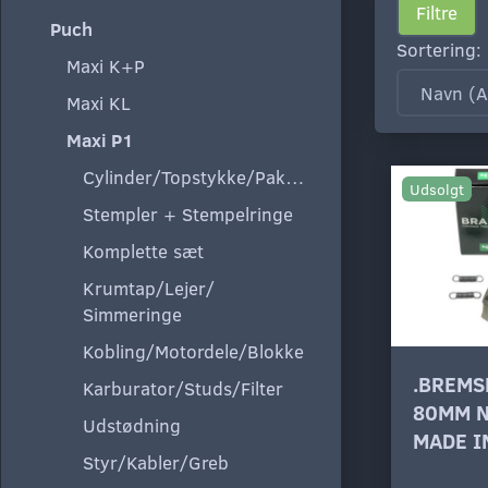
Filtre
Puch
Sortering:
Maxi K+P
Maxi KL
Maxi P1
Cylinder/Topstykke/Pakning
Udsolgt
Stempler + Stempelringe
Komplette sæt
Krumtap/Lejer/
Simmeringe
Kobling/Motordele/Blokke
.BREMS
Karburator/Studs/Filter
80MM 
Udstødning
MADE I
Styr/Kabler/Greb