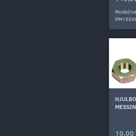
Model/va
PM155X
HJULBO
MESSIN
10,00 