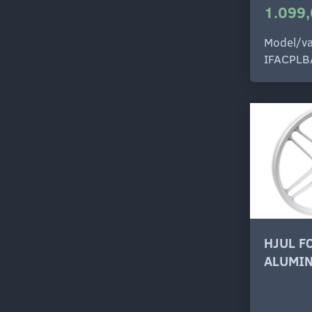
1.099,
Model/va
IFACPLB
HJUL F
ALUMIN