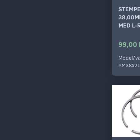
STEMP
38,00M
MED L-
99,00 
Model/va
PM38x2