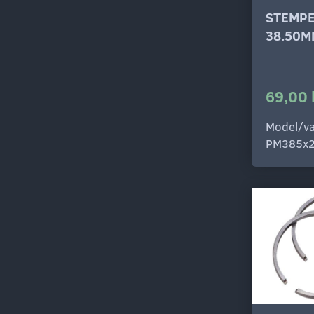
STEMP
38.50M
69,00 
Model/va
PM385x