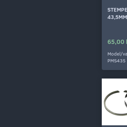
STEMP
43,5MM
65,00 
Model/va
PMS435