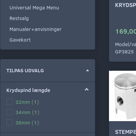
KRYDSP
Universal Mega Menu
Restsalg
Manualer+anvisninger
169,00
Gavekort
Model/va
GP3825
Skifte
TILPAS UDVALG
filter
Krydspind længde
32mm
(
1
)
34mm
(
1
)
36mm
(
1
)
STEMPE