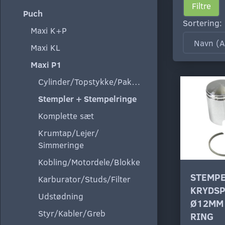
Filtre
Puch
Sortering:
Maxi K+P
Maxi KL
Maxi P1
Cylinder/Topstykke/Pakning
Stempler + Stempelringe
Komplette sæt
Krumtap/Lejer/
Simmeringe
Kobling/Motordele/Blokke
STEMPE
Karburator/Studs/Filter
KRYDSP
Udstødning
Ø12MM 
Styr/Kabler/Greb
RING