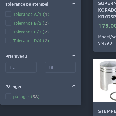
SUPER
Tolerance på stempel
KORAD
Tolerance A/1
(
1
)
KRYDSP
Tolerance B/2
(
2
)
179,00
Tolerance C/3
(
2
)
Model/va
Tolerance D/4
(
2
)
SM390
Prisniveau
På lager
på lager
(
58
)
STEMPE