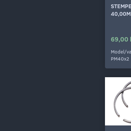
STEMP
40,00M
69,00 
Model/va
PM40x2