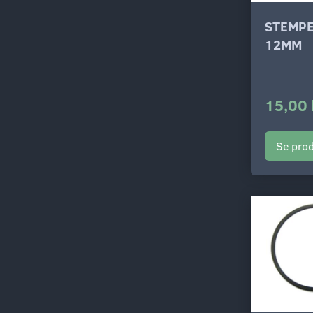
STEMPE
12MM
15,00 
Se pro