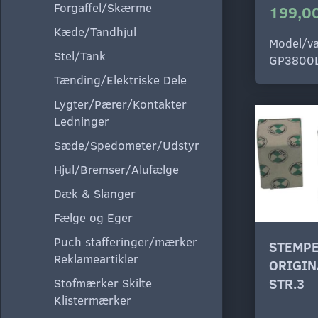
Forgaffel/Skærme
199,00
Kæde/Tandhjul
Model/va
Stel/Tank
GP3800
Tænding/Elektriske Dele
Lygter/Pærer/Kontakter
Ledninger
Sæde/Spedometer/Udstyr
Hjul/Bremser/Alufælge
Dæk & Slanger
Fælge og Eger
Puch stafferinger/mærker
STEMPE
Reklameartikler
ORIGIN
Stofmærker Skilte
STR.3
Klistermærker