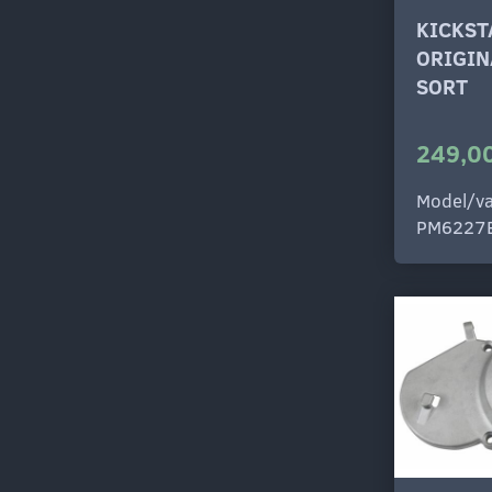
KICKS
ORIGIN
SORT
249,00
Model/va
PM6227