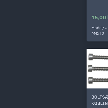
15,00 
Model/va
PMX12
BOLTS
KOBLI