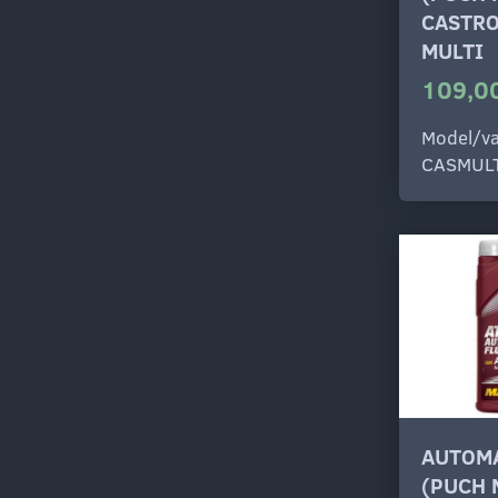
CASTRO
MULTI
109,00
Model/va
CASMUL
AUTOMA
(PUCH 