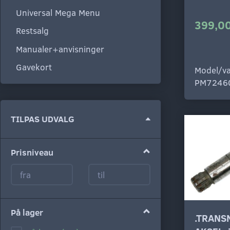
Universal Mega Menu
399,00
Restsalg
Manualer+anvisninger
Gavekort
Model/va
PM7246
Skifte
TILPAS UDVALG
filter
Prisniveau
På lager
.TRANS