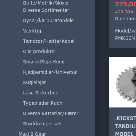
Bolte/Møtrik/Skiver
375,00
Diverse Sortimenter
499,00 kr
Du spare
Dyser/karburatordele
Værktøj
Model/va
PMK66N
Tændrør/Hætte/Kabel
Olie produkter
Smøre-Pleje-Kemi
Hjælpemidler/Universal
Kuglelejer
Låse Sikkerhed
Typeplader Puch
Diverse Batterier/Pærer
.KICKS
Støddæmpersæt
TANDHJ
MODEL
Maxi 2 Gear