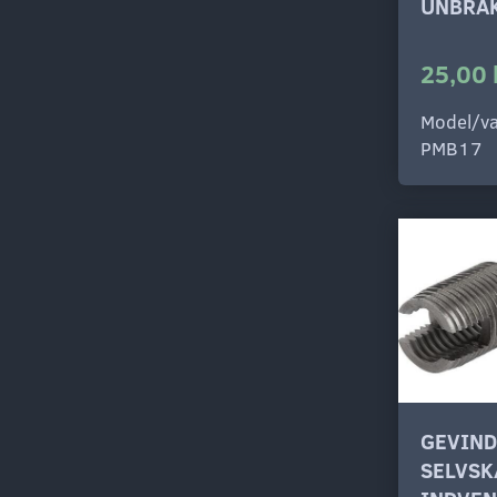
UNBRA
25,00 
Model/va
PMB17
GEVIN
SELVS