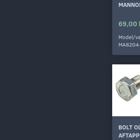
MANNO
69,00 
Model/va
MA8204
BOLT O
AFTAPP