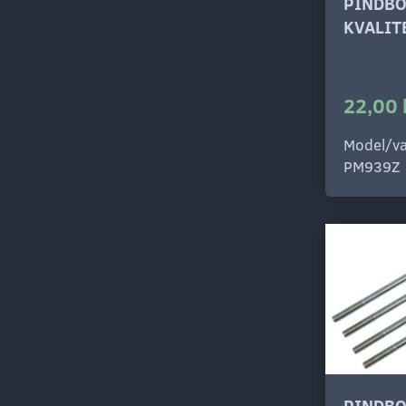
PINDBO
KVALIT
22,00 
Model/va
PM939Z
PINDB