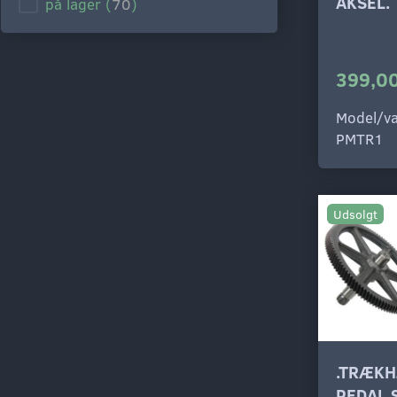
AKSEL.
på lager
(
70
)
399,00
Model/va
PMTR1
Udsolgt
.TRÆKH
PEDAL 