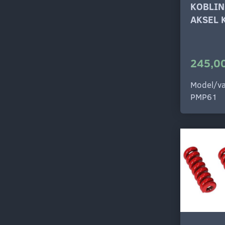
KOBLIN
AKSEL 
245,00
Model/va
PMP61