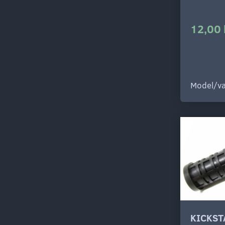
12,00 
Model/va
KICKST