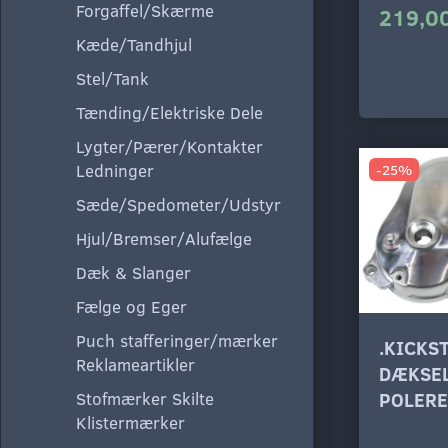
Forgaffel/Skærme
219,00
Kæde/Tandhjul
Stel/Tank
Tænding/Elektriske Dele
Lygter/Pærer/Kontakter
Ledninger
-25%
Sæde/Spedometer/Udstyr
Hjul/Bremser/Alufælge
Dæk & Slanger
Fælge og Eger
Puch stafferinger/mærker
.KICKS
Reklameartikler
DÆKSEL
Stofmærker Skilte
POLERE
Klistermærker