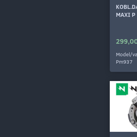
KOBL.D
MAXI P
299,00
Model/va
Pm937