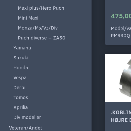
Maxi plus/Hero Puch
475,00
Mini Maxi
Monza/Ms/Vz/Div
Model/va
PM930Q
Puch diverse + ZA50
Yamaha
Suzuki
Honda
Vespa
Derbi
Tomos
Aprilia
.KOBLI
Div modeller
HØJRE 
Veteran/Andet