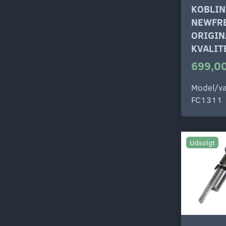
KOBLIN
NEWFRE
ORIGIN
KVALIT
699,00
Model/va
FC1311
Udsolgt