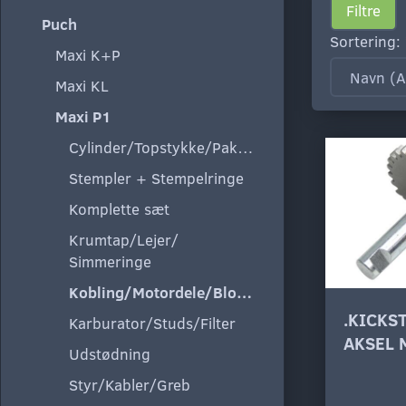
Filtre
Puch
Sortering:
Maxi K+P
Maxi KL
Maxi P1
Cylinder/Topstykke/Pakning
Stempler + Stempelringe
Komplette sæt
Krumtap/Lejer/
Simmeringe
Kobling/Motordele/Blokke
.KICKS
Karburator/Studs/Filter
AKSEL 
Udstødning
Styr/Kabler/Greb