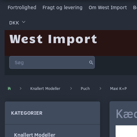
Fortrolighed
Fragt og levering
Om West Import
B
DKK
West Import
Knallert Modeller
Puch
Maxi K+P
Kæd
KATEGORIER
Knallert Modeller