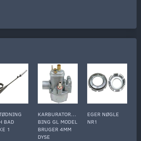
TØDNING
KARBURATOR15MM
EGER NØGLE
M
H BAD
BING GL MODEL
NR1
I
KE 1
BRUGER 4MM
D
DYSE