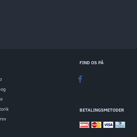
FIND OS PÅ
o
bog
te
torik
BETALINGSMETODER
rev