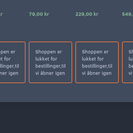
kr
79,00 kr
229,00 kr
549,
pen er
Shoppen er
Shoppen er
S
t for
lukket for
lukket for
lu
llinger,til
bestillinger,til
bestillinger,til
be
bner igen
vi åbner igen
vi åbner igen
v