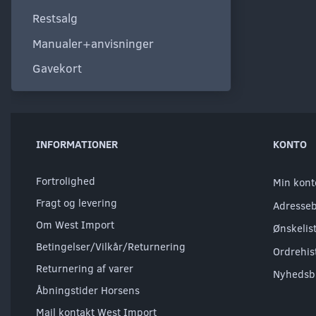
Restsalg
Manualer+anvisninger
Gavekort
INFORMATIONER
KONTO
Fortrolighed
Min kont
Fragt og levering
Adresse
Om West Import
Ønskelis
Betingelser/Vilkår/Returnering
Ordrehis
Returnering af varer
Nyhedsb
Åbningstider Horsens
Mail kontakt West Import