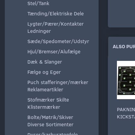
Stel/Tank
Tænding/Elektriske Dele
Lygter/Pærer/Kontakter
Ledninger
Sæde/Spedometer/Udstyr
ALSO PU
Hjul/Bremser/Alufælge
Dæk & Slanger
Fælge og Eger
Puch stafferinger/mærker
Reklameartikler
Stofmærker Skilte
Klistermærker
PAKNIN
KICKST
Bolte/Møtrik/Skiver
Diverse Sortimenter
Dyser/karburatordele