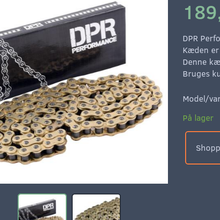
189
DPR Perf
Kæden er 
Denne kæ
Bruges k
Model/var
På lager
Shoppe