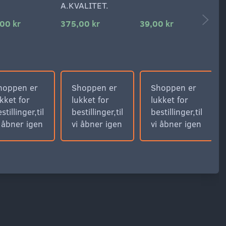
A.KVALITET.
00 kr
375,00 kr
39,00 kr
1
hoppen er
Shoppen er
Shoppen er
kket for
lukket for
lukket for
stillinger,til
bestillinger,til
bestillinger,til
i åbner igen
vi åbner igen
vi åbner igen