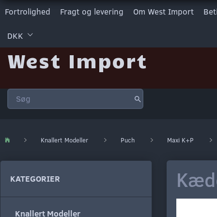
Fortrolighed
Fragt og levering
Om West Import
Bet
DKK
West Import
Knallert Modeller
Puch
Maxi K+P
Kæde
KATEGORIER
Knallert Modeller