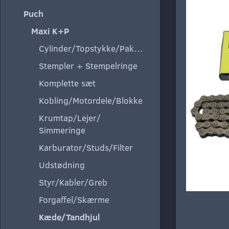
Puch
Maxi K+P
Cylinder/Topstykke/Pakning
Stempler + Stempelringe
Komplette sæt
Kobling/Motordele/Blokke
Krumtap/Lejer/
Simmeringe
Karburator/Studs/Filter
Udstødning
Styr/Kabler/Greb
Forgaffel/Skærme
Kæde/Tandhjul