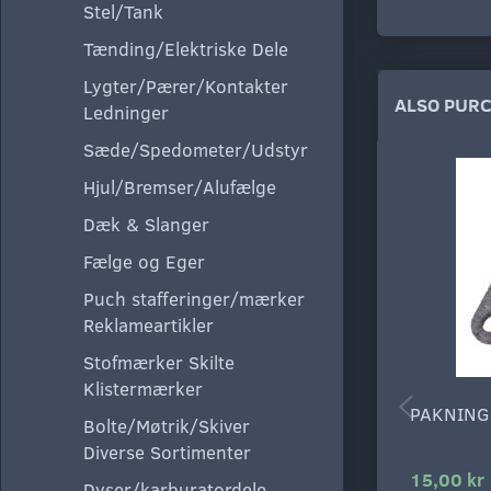
Stel/Tank
Tænding/Elektriske Dele
Lygter/Pærer/Kontakter
ALSO PUR
Ledninger
Sæde/Spedometer/Udstyr
Hjul/Bremser/Alufælge
Dæk & Slanger
Fælge og Eger
Puch stafferinger/mærker
Reklameartikler
Stofmærker Skilte
Klistermærker
PAKNING
Bolte/Møtrik/Skiver
Diverse Sortimenter
15,00 kr
Dyser/karburatordele