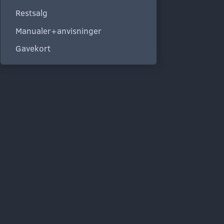
Restsalg
Manualer+anvisninger
Gavekort