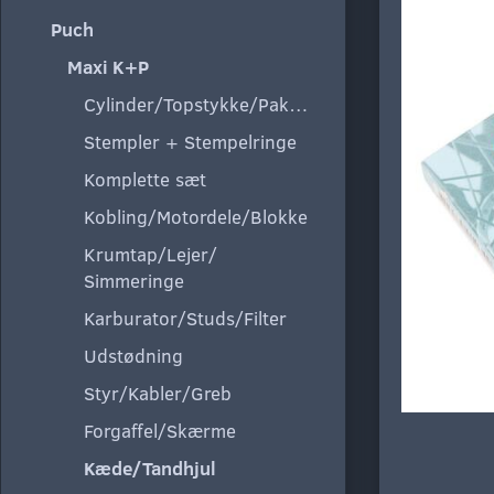
Puch
Maxi K+P
Cylinder/Topstykke/Pakning
Stempler + Stempelringe
Komplette sæt
Kobling/Motordele/Blokke
Krumtap/Lejer/
Simmeringe
Karburator/Studs/Filter
Udstødning
Styr/Kabler/Greb
Forgaffel/Skærme
Kæde/Tandhjul