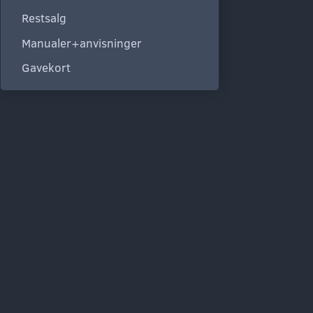
Restsalg
Manualer+anvisninger
Gavekort