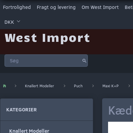
Fortrolighed
Fragt og levering
Om West Import
Bet
DKK
West Import
Knallert Modeller
Puch
Maxi K+P
Kæde
KATEGORIER
Knallert Modeller