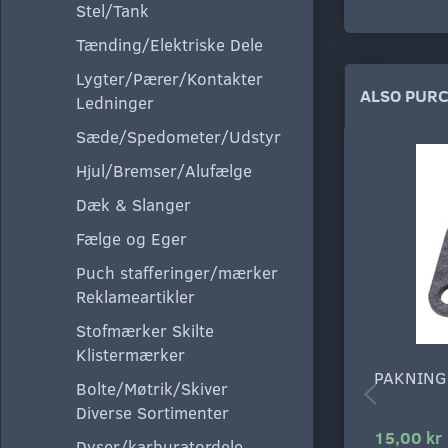
Stel/Tank
Tænding/Elektriske Dele
Lygter/Pærer/Kontakter
ALSO PUR
Ledninger
Sæde/Spedometer/Udstyr
Hjul/Bremser/Alufælge
Dæk & Slanger
Fælge og Eger
Puch stafferinger/mærker
Reklameartikler
Stofmærker Skilte
Klistermærker
PAKNING
Bolte/Møtrik/Skiver
Diverse Sortimenter
15,00 kr
Dyser/karburatordele