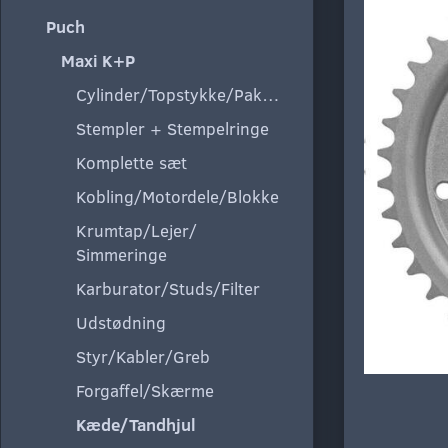
Puch
Maxi K+P
Cylinder/Topstykke/Pakning
Stempler + Stempelringe
Komplette sæt
Kobling/Motordele/Blokke
Krumtap/Lejer/
Simmeringe
Karburator/Studs/Filter
Udstødning
Styr/Kabler/Greb
Forgaffel/Skærme
Kæde/Tandhjul