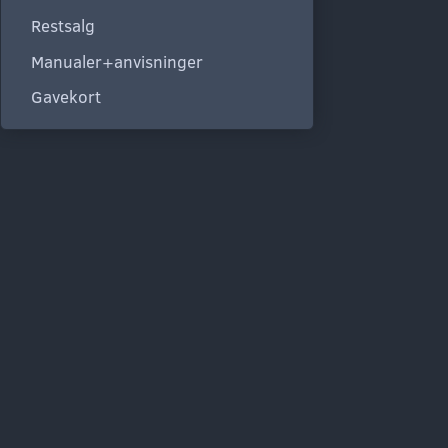
Restsalg
Manualer+anvisninger
Gavekort