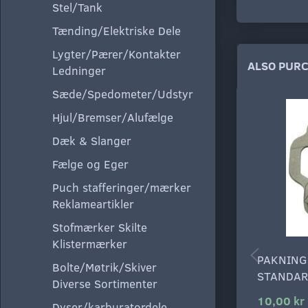
Stel/Tank
Tænding/Elektriske Dele
Lygter/Pærer/Kontakter
ALSO PUR
Ledninger
Sæde/Spedometer/Udstyr
Hjul/Bremser/Alufælge
Dæk & Slanger
Fælge og Eger
Puch stafferinger/mærker
Reklameartikler
Stofmærker Skilte
Klistermærker
PAKNING
Bolte/Møtrik/Skiver
STANDAR
Diverse Sortimenter
10,00 kr
Dyser/karburatordele