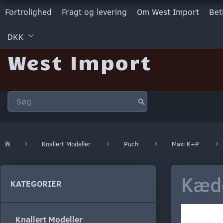
Fortrolighed
Fragt og levering
Om West Import
Bet
DKK
West Import
Knallert Modeller
Puch
Maxi K+P
Kæde
KATEGORIER
Knallert Modeller