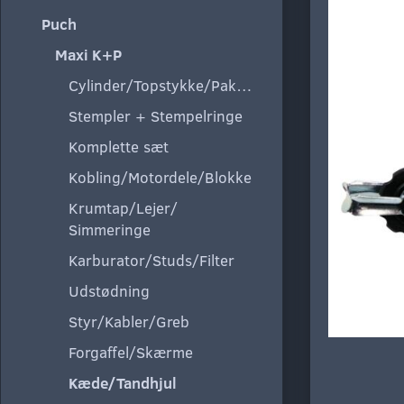
Puch
Maxi K+P
Cylinder/Topstykke/Pakning
Stempler + Stempelringe
Komplette sæt
Kobling/Motordele/Blokke
Krumtap/Lejer/
Simmeringe
Karburator/Studs/Filter
Udstødning
Styr/Kabler/Greb
Forgaffel/Skærme
Kæde/Tandhjul