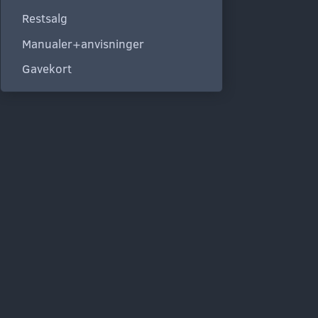
Restsalg
Manualer+anvisninger
Gavekort