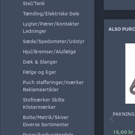
Stel/Tank
Tænding/Elektriske Dele
Lygter/Pærer/Kontakter
ALSO PUR
Ledninger
Sæde/Spedometer/Udstyr
Hjul/Bremser/Alufælge
Dæk & Slanger
Fælge og Eger
Puch stafferinger/mærker
Reklameartikler
Stofmærker Skilte
Klistermærker
PAKNING
Bolte/Møtrik/Skiver
Diverse Sortimenter
15,00 kr
Dyser/karburatordele