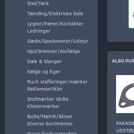
Stel/Tank
Tænding/Elektriske Dele
Lygter/Pærer/Kontakter
Ledninger
Sæde/Spedometer/Udstyr
Hjul/Bremser/Alufælge
ALSO PU
Dæk & Slanger
Fælge og Eger
Puch stafferinger/mærker
Reklameartikler
Stofmærker Skilte
Klistermærker
Bolte/Møtrik/Skiver
PAKNI
Diverse Sortimenter
UDSTØ
Dyser/karburatordele