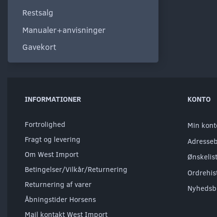
Restsalg
Manualer+anvisninger
Gavekort
INFORMATIONER
KONTO
Fortrolighed
Min kont
Fragt og levering
Adresse
Om West Import
Ønskelis
Betingelser/Vilkår/Returnering
Ordrehis
Returnering af varer
Nyhedsb
Åbningstider Horsens
Mail kontakt West Import