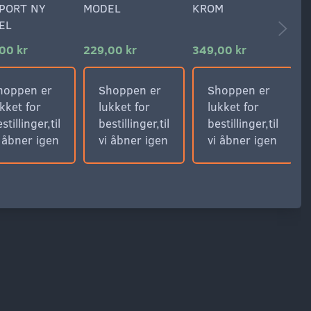
SPORT NY
MODEL
KROM
EL
00 kr
229,00 kr
349,00 kr
4
hoppen er
Shoppen er
Shoppen er
kket for
lukket for
lukket for
stillinger,til
bestillinger,til
bestillinger,til
i åbner igen
vi åbner igen
vi åbner igen