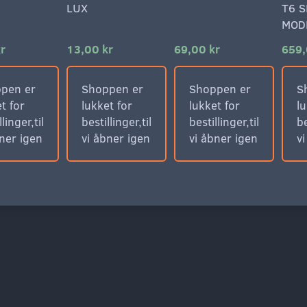
LUX
T6 
MOD
r
13,00 kr
69,00 kr
659,
pen er
Shoppen er
Shoppen er
S
t for
lukket for
lukket for
lu
llinger,til
bestillinger,til
bestillinger,til
be
bner igen
vi åbner igen
vi åbner igen
v