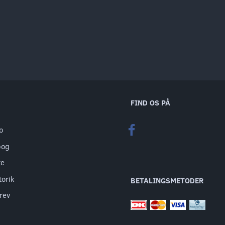
FIND OS PÅ
o
bog
te
torik
BETALINGSMETODER
rev