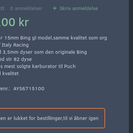
0
anmeldelser
Skriv anmeldelse
,00 kr
r 15mm Bing gl model,samme kvalitet som org
 Italy Racing
 3,5mm dyser som den originale Bing
ed str 82 dyse
es mest solgte karburator til Puch
 kvalitet
enr.:
AY56715100
n er lukket for bestillinger,til vi åbner igen