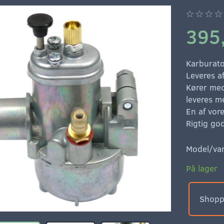
395
Karburato
Leveres af
Kører med
leveres m
En af vor
Rigtig god
Model/var
På lager
Shoppe