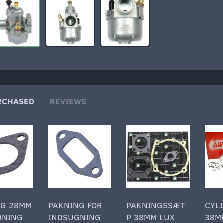
RCHASED
REVIEWS
NG 28MM
PAKNING FOR
PAKNINGSSÆT
CYL
DNING
INDSUGNING
P 38MM LUX
38M