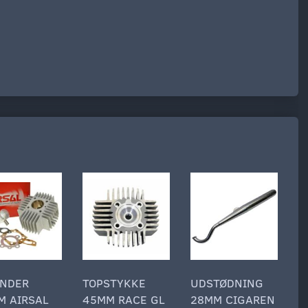
INDER
TOPSTYKKE
UDSTØDNING
U
M AIRSAL
45MM RACE GL
28MM CIGAREN
O