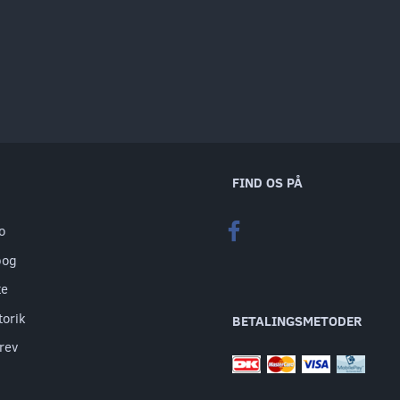
FIND OS PÅ
o
bog
te
torik
BETALINGSMETODER
rev