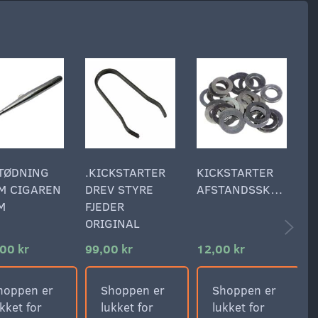
TØDNING
.KICKSTARTER
KICKSTARTER
C
M CIGAREN
DREV STYRE
AFSTANDSSKIVE
3
M
FJEDER
S
ORIGINAL
Ø
00 kr
99,00 kr
12,00 kr
3
hoppen er
Shoppen er
Shoppen er
kket for
lukket for
lukket for