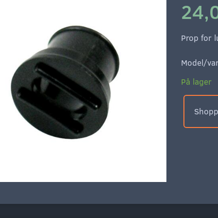
24,
Prop for l
Model/var
På lager
Shoppe