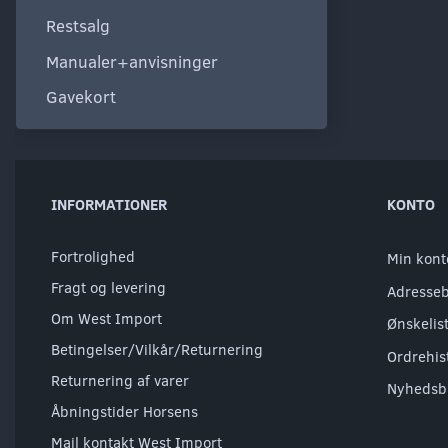
Restsalg
Manualer+anvisninger
Gavekort
INFORMATIONER
KONTO
Fortrolighed
Min kont
Fragt og levering
Adresse
Om West Import
Ønskelis
Betingelser/Vilkår/Returnering
Ordrehis
Returnering af varer
Nyhedsb
Åbningstider Horsens
Mail kontakt West Import