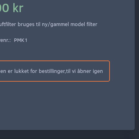
00 kr
uftfilter bruges til ny/gammel model filter
enr.:
PMK1
n er lukket for bestillinger,til vi åbner igen