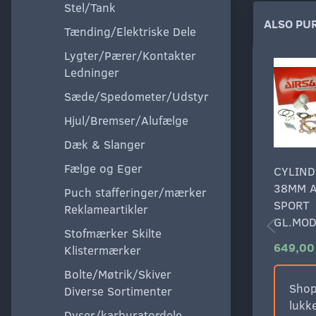
Stel/Tank
ALSO PU
Tænding/Elektriske Dele
Lygter/Pærer/Kontakter
Ledninger
Sæde/Spedometer/Udstyr
Hjul/Bremser/Alufælge
Dæk & Slanger
Fælge og Eger
CYLIND
38MM A
Puch stafferinger/mærker
SPORT
Reklameartikler
GL.MO
Stofmærker Skilte
649,00
Klistermærker
Bolte/Møtrik/Skiver
Shop
Diverse Sortimenter
lukke
Dyser/karburatordele