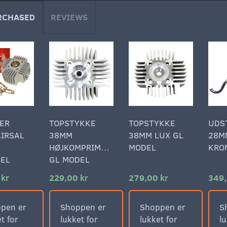
RCHASED
REVIEWS
ER
TOPSTYKKE
TOPSTYKKE
UDS
IRSAL
38MM
38MM LUX GL
28M
HØJKOMPRIMERET
MODEL
KRO
DEL
GL MODEL
 kr
229,00 kr
279,00 kr
349,
pen er
Shoppen er
Shoppen er
S
t for
lukket for
lukket for
lu