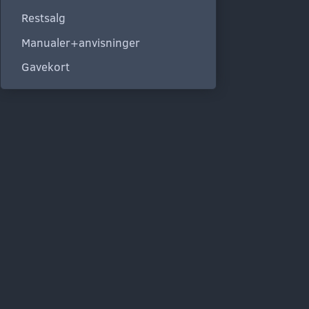
Restsalg
Manualer+anvisninger
Gavekort