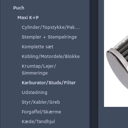
Puch
Maxi K+P
Cylinder/Topstykke/Pakning
Stempler + Stempelringe
Komplette sæt
Kobling/Motordele/Blokke
Krumtap/Lejer/
Simmeringe
Karburator/Studs/Filter
Udstødning
Styr/Kabler/Greb
Forgaffel/Skærme
Kæde/Tandhjul