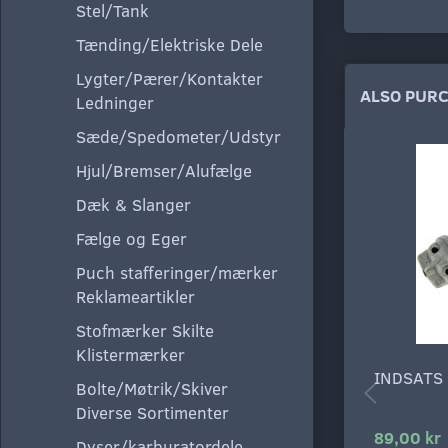
Stel/Tank
Tænding/Elektriske Dele
Lygter/Pærer/Kontakter
ALSO PUR
Ledninger
Sæde/Spedometer/Udstyr
Hjul/Bremser/Alufælge
Dæk & Slanger
Fælge og Eger
Puch stafferinger/mærker
Reklameartikler
Stofmærker Skilte
Klistermærker
INDSATS
Bolte/Møtrik/Skiver
Diverse Sortimenter
89,00 kr
Dyser/karburatordele