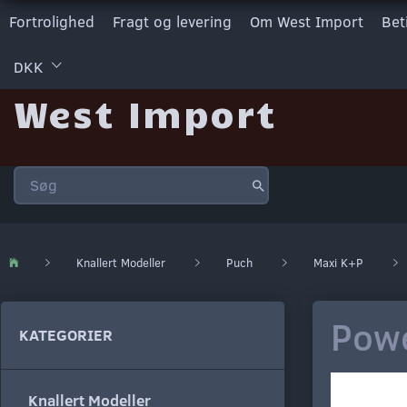
Fortrolighed
Fragt og levering
Om West Import
Bet
DKK
West Import
Knallert Modeller
Puch
Maxi K+P
Powe
KATEGORIER
Knallert Modeller