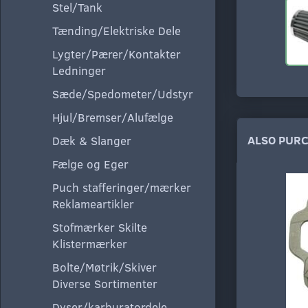
Stel/Tank
Tænding/Elektriske Dele
Lygter/Pærer/Kontakter
Ledninger
Sæde/Spedometer/Udstyr
Hjul/Bremser/Alufælge
ALSO PUR
Dæk & Slanger
Fælge og Eger
Puch stafferinger/mærker
Reklameartikler
Stofmærker Skilte
Klistermærker
Bolte/Møtrik/Skiver
Diverse Sortimenter
Dyser/karburatordele