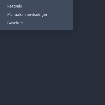
Restsalg
Manualer+anvisninger
Gavekort