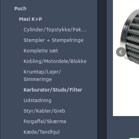
Puch
Maxi K+P
Cylinder/Topstykke/Pakning
Stempler + Stempelringe
Komplette sæt
Kobling/Motordele/Blokke
Krumtap/Lejer/
Simmeringe
Karburator/Studs/Filter
Udstødning
Styr/Kabler/Greb
Forgaffel/Skærme
Kæde/Tandhjul