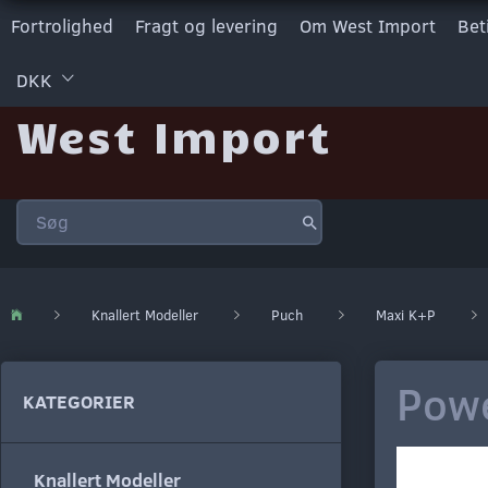
Fortrolighed
Fragt og levering
Om West Import
Bet
DKK
West Import
Knallert Modeller
Puch
Maxi K+P
Powe
KATEGORIER
Knallert Modeller