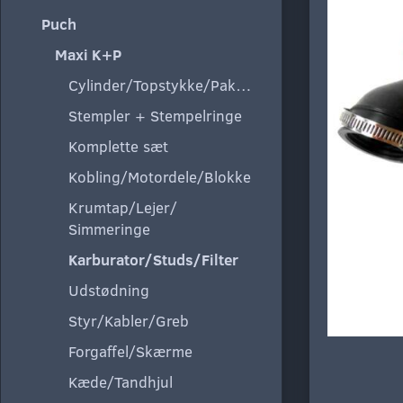
Puch
Maxi K+P
Cylinder/Topstykke/Pakning
Stempler + Stempelringe
Komplette sæt
Kobling/Motordele/Blokke
Krumtap/Lejer/
Simmeringe
Karburator/Studs/Filter
Udstødning
Styr/Kabler/Greb
Forgaffel/Skærme
Kæde/Tandhjul