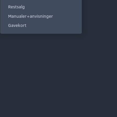
Restsalg
Manualer+anvisninger
Gavekort