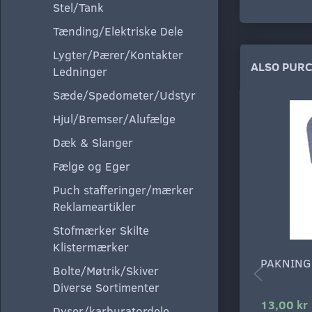
Stel/Tank
Tænding/Elektriske Dele
Lygter/Pærer/Kontakter
ALSO PUR
Ledninger
Sæde/Spedometer/Udstyr
Hjul/Bremser/Alufælge
Dæk & Slanger
Fælge og Eger
Puch stafferinger/mærker
Reklameartikler
Stofmærker Skilte
Klistermærker
PAKNING
Bolte/Møtrik/Skiver
Diverse Sortimenter
13,00 kr
Dyser/karburatordele