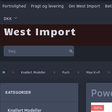
Fortrolighed
Fragt og levering
Om West Import
Bet
DKK
West Import
Knallert Modeller
Puch
Maxi K+P
Powe
KATEGORIER
-50%
Knallert Modeller