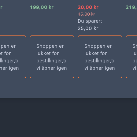
r
199,00 kr
20,00 kr
219,
45,00 kr
Du sparer:
25,00 kr
pen er
Shoppen er
Shoppen er
S
t for
lukket for
lukket for
lu
llinger,til
bestillinger,til
bestillinger,til
be
bner igen
vi åbner igen
vi åbner igen
v