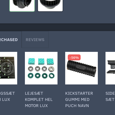
RCHASED
REVIEWS
-56%
NGSSÆT
LEJESÆT
KICKSTARTER
SID
 LUX
KOMPLET HEL
GUMMI MED
SÆT
MOTOR LUX
PUCH NAVN