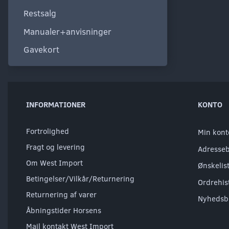
Restsalg
Manualer+anvisninger
Gavekort
INFORMATIONER
KONTO
Fortrolighed
Min kont
Fragt og levering
Adresse
Om West Import
Ønskelis
Betingelser/Vilkår/Returnering
Ordrehis
Returnering af varer
Nyhedsb
Åbningstider Horsens
Mail kontakt West Import