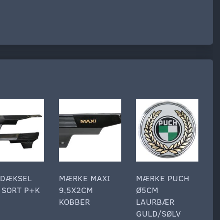
EDÆKSEL
MÆRKE MAXI
MÆRKE PUCH
K
 SORT P+K
9,5X2CM
Ø5CM
I
KOBBER
LAURBÆR
R
GULD/SØLV