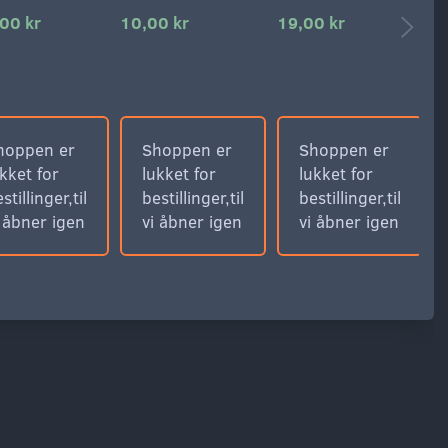
00 kr
10,00 kr
19,00 kr
4
5
D
1
hoppen er
Shoppen er
Shoppen er
kket for
lukket for
lukket for
stillinger,til
bestillinger,til
bestillinger,til
i åbner igen
vi åbner igen
vi åbner igen