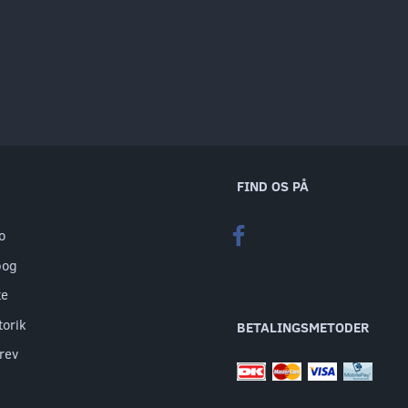
FIND OS PÅ
o
bog
te
torik
BETALINGSMETODER
rev