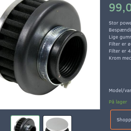
99,0
Stor power
Bespænd
Lige gum
Filter er
Filter er
Krom med 
Model/var
På lager
Shoppe