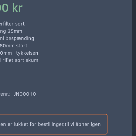
0 kr
filter sort
ing 35mm
mi bespænding
 ø80mm stort
 40mm i tykkelsen
riflet sort skum
enr.:
JN00010
n er lukket for bestillinger,til vi åbner igen