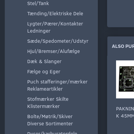
Stel/Tank
Tænding/Elektriske Dele
Lygter/Pærer/Kontakter
Ledninger
Sæde/Spedometer/Udstyr
ALSO PU
Hjul/Bremser/Alufælge
Dæk & Slanger
Fælge og Eger
Puch stafferinger/mærker
Reklameartikler
Stofmærker Skilte
Klistermærker
PAKNI
K 45MM
Bolte/Møtrik/Skiver
Diverse Sortimenter
Dyser/karburatordele