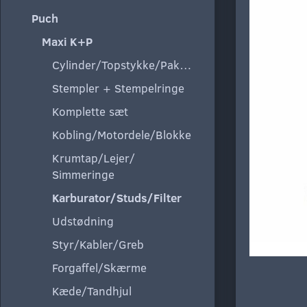
Puch
Maxi K+P
Cylinder/Topstykke/Pakning
Stempler + Stempelringe
Komplette sæt
Kobling/Motordele/Blokke
Krumtap/Lejer/
Simmeringe
Karburator/Studs/Filter
Udstødning
Styr/Kabler/Greb
Forgaffel/Skærme
Kæde/Tandhjul