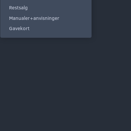
Restsalg
Manualer+anvisninger
Gavekort