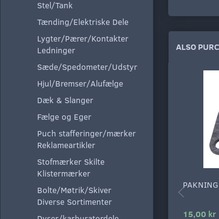
Stel/Tank
Tænding/Elektriske Dele
Lygter/Pærer/Kontakter
ALSO PUR
Ledninger
Sæde/Spedometer/Udstyr
Hjul/Bremser/Alufælge
Dæk & Slanger
Fælge og Eger
Puch stafferinger/mærker
Reklameartikler
Stofmærker Skilte
Klistermærker
PAKNING
Bolte/Møtrik/Skiver
Diverse Sortimenter
15,00 kr
Dyser/karburatordele