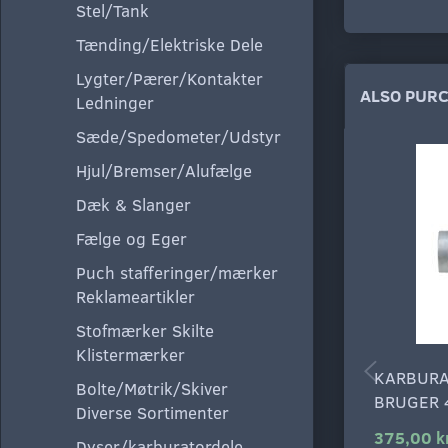
Stel/Tank
Tænding/Elektriske Dele
Lygter/Pærer/Kontakter
ALSO PUR
Ledninger
Sæde/Spedometer/Udstyr
Hjul/Bremser/Alufælge
Dæk & Slanger
Fælge og Eger
Puch stafferinger/mærker
Reklameartikler
Stofmærker Skilte
Klistermærker
KARBURA
Bolte/Møtrik/Skiver
BRUGER 
Diverse Sortimenter
375,00 k
Dyser/karburatordele