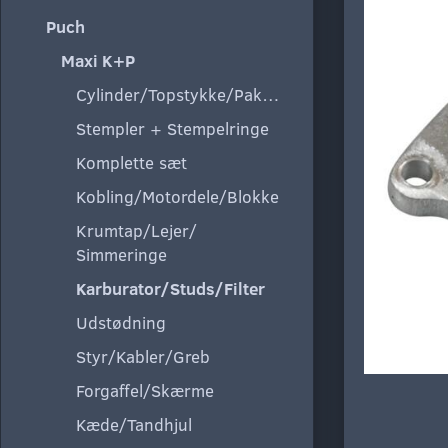
Puch
Maxi K+P
Cylinder/Topstykke/Pakning
Stempler + Stempelringe
Komplette sæt
Kobling/Motordele/Blokke
Krumtap/Lejer/
Simmeringe
Karburator/Studs/Filter
Udstødning
Styr/Kabler/Greb
Forgaffel/Skærme
Kæde/Tandhjul