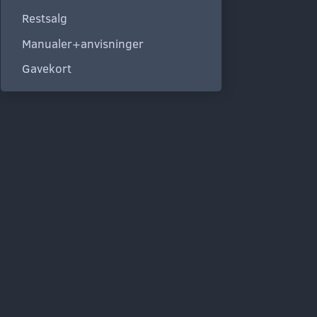
Restsalg
Manualer+anvisninger
Gavekort