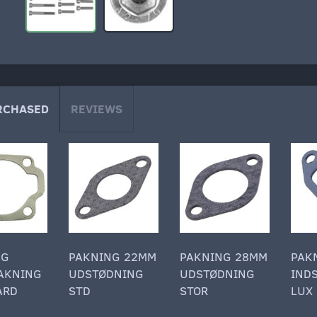
RCHASED
REVIEWS
NG
PAKNING 22MM
PAKNING 28MM
PAK
AKNING
UDSTØDNING
UDSTØDNING
IND
ARD
STD
STOR
LUX