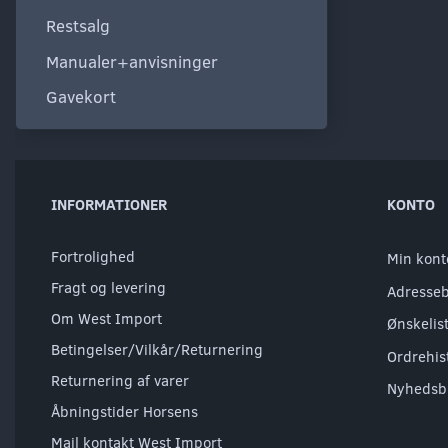
Restsalg
Manualer+anvisninger
Gavekort
INFORMATIONER
KONTO
Fortrolighed
Min kont
Fragt og levering
Adresse
Om West Import
Ønskelis
Betingelser/Vilkår/Returnering
Ordrehis
Returnering af varer
Nyhedsb
Åbningstider Horsens
Mail kontakt West Import