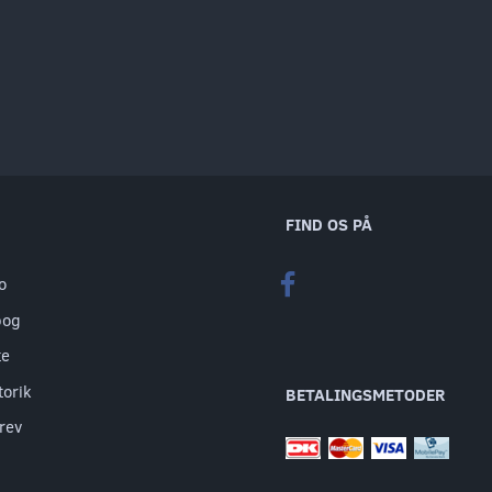
FIND OS PÅ
o
bog
te
torik
BETALINGSMETODER
rev