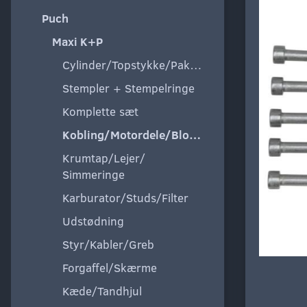
Puch
Maxi K+P
Cylinder/Topstykke/Pakning
Stempler + Stempelringe
Komplette sæt
Kobling/Motordele/Blokke
Krumtap/Lejer/
Simmeringe
Karburator/Studs/Filter
Udstødning
Styr/Kabler/Greb
Forgaffel/Skærme
Kæde/Tandhjul