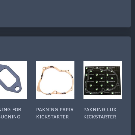
NING FOR
PAKNING PAPIR
PAKNING LUX
P
SUGNING
KICKSTARTER
KICKSTARTER
T