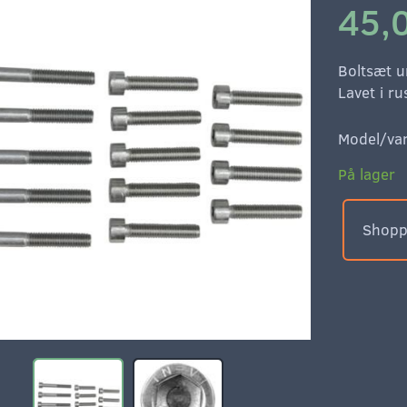
45,
Boltsæt 
Lavet i ru
Model/var
På lager
Shoppe