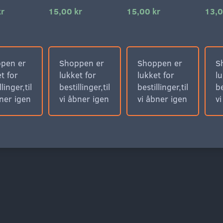
kr
15,00 kr
15,00 kr
13,0
pen er
Shoppen er
Shoppen er
S
t for
lukket for
lukket for
lu
llinger,til
bestillinger,til
bestillinger,til
be
bner igen
vi åbner igen
vi åbner igen
v