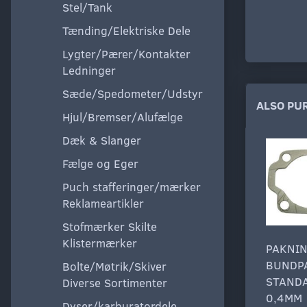
Stel/Tank
Tænding/Elektriske Dele
Lygter/Pærer/Kontakter
Ledninger
Sæde/Spedometer/Udstyr
ALSO PU
Hjul/Bremser/Alufælge
Dæk & Slanger
Fælge og Eger
Puch stafferinger/mærker
Reklameartikler
Stofmærker Skilte
Klistermærker
PAKNI
BUNDP
Bolte/Møtrik/Skiver
STAND
Diverse Sortimenter
0,4MM
Dyser/karburatordele