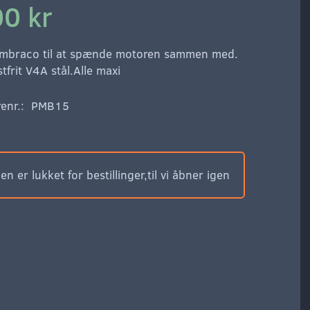
00 kr
umbraco til at spænde motoren sammen med.
stfrit V4A stål.Alle maxi
enr.:
PMB15
n er lukket for bestillinger,til vi åbner igen