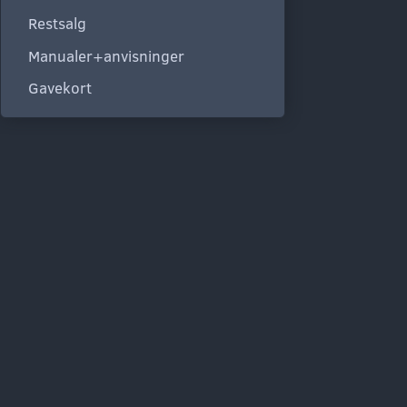
Restsalg
Manualer+anvisninger
Gavekort