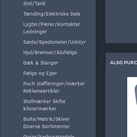
Stel/Tank
Tænding/Elektriske Dele
Lygter/Pærer/Kontakter
Ledninger
Sæde/Spedometer/Udstyr
Hjul/Bremser/Alufælge
ALSO PUR
Dæk & Slanger
Fælge og Eger
Puch stafferinger/mærker
Reklameartikler
Stofmærker Skilte
Klistermærker
Bolte/Møtrik/Skiver
Diverse Sortimenter
Dyser/karburatordele