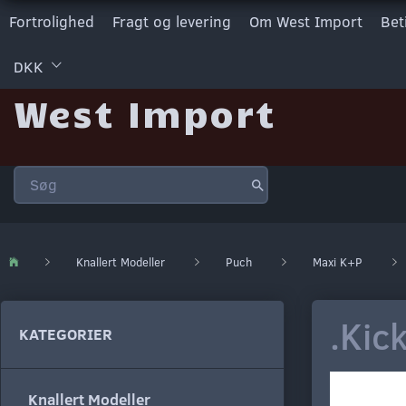
Fortrolighed
Fragt og levering
Om West Import
Bet
DKK
West Import
Knallert Modeller
Puch
Maxi K+P
.Kic
KATEGORIER
Knallert Modeller