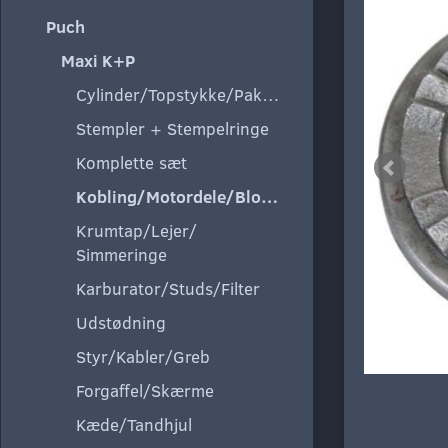
Puch
Maxi K+P
Cylinder/Topstykke/Pakning
Stempler + Stempelringe
Komplette sæt
Kobling/Motordele/Blokke
Krumtap/Lejer/
Simmeringe
Karburator/Studs/Filter
Udstødning
Styr/Kabler/Greb
Forgaffel/Skærme
Kæde/Tandhjul