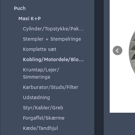
Puch
Maxi K+P
Cylinder/Topstykke/Pakning
Stempler + Stempelringe
Komplette sæt
Kobling/Motordele/Blokke
Krumtap/Lejer/
Simmeringe
Karburator/Studs/Filter
Udstødning
Styr/Kabler/Greb
Forgaffel/Skærme
Kæde/Tandhjul