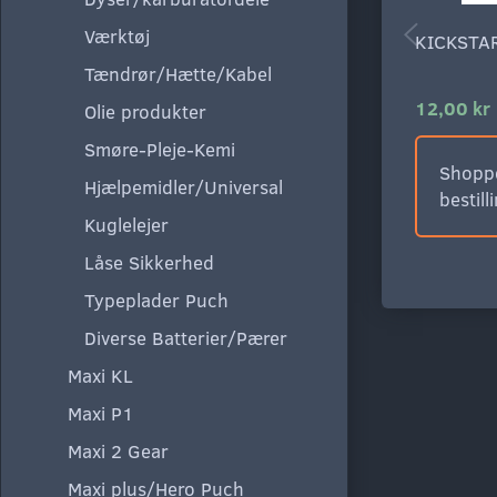
Værktøj
KICKSTA
Tændrør/Hætte/Kabel
12,00 kr
Olie produkter
Smøre-Pleje-Kemi
Shoppe
Hjælpemidler/Universal
bestill
Kuglelejer
Låse Sikkerhed
Typeplader Puch
Diverse Batterier/Pærer
Maxi KL
Maxi P1
Maxi 2 Gear
Maxi plus/Hero Puch