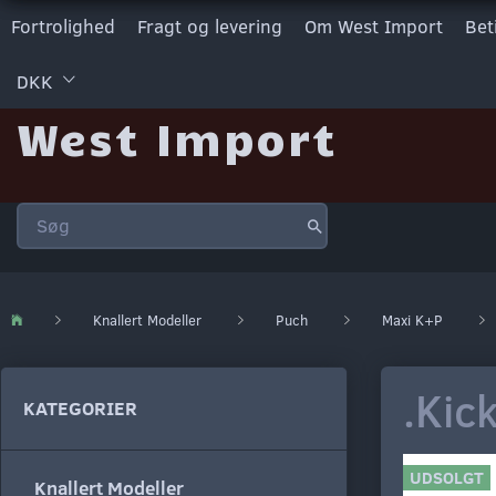
Fortrolighed
Fragt og levering
Om West Import
Bet
DKK
West Import
Knallert Modeller
Puch
Maxi K+P
.Kic
KATEGORIER
UDSOLGT
Knallert Modeller