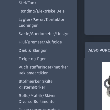
Stel/Tank
Tænding/Elektriske Dele
Lygter/Pærer/Kontakter
Ledninger
Sæde/Spedometer/Udstyr
Hjul/Bremser/Alufælge
ALSO PUR
Dæk & Slanger
Fælge og Eger
Puch stafferinger/mærker
Reklameartikler
Stofmærker Skilte
Klistermærker
Bolte/Møtrik/Skiver
Diverse Sortimenter
Dyser/karburatordele