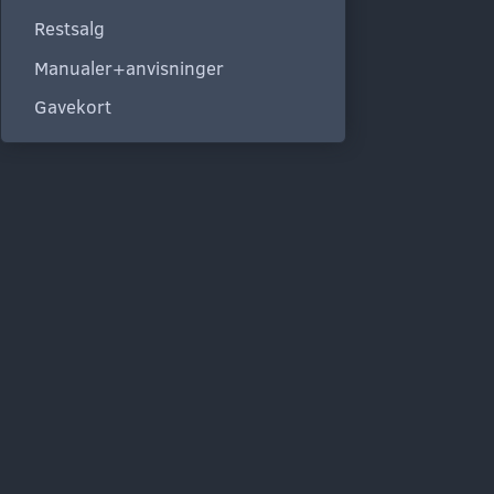
Restsalg
Manualer+anvisninger
Gavekort