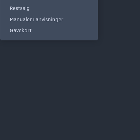
Restsalg
Manualer+anvisninger
Gavekort