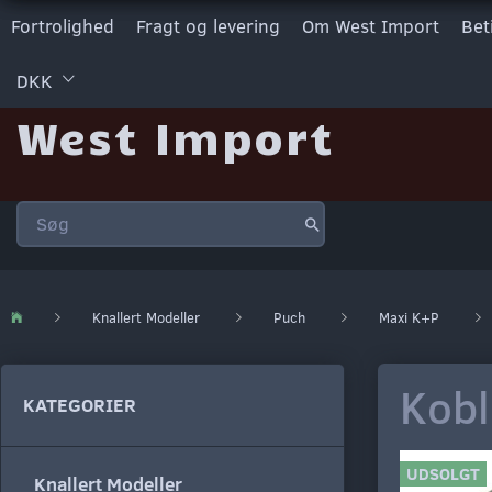
Fortrolighed
Fragt og levering
Om West Import
Bet
DKK
West Import
Knallert Modeller
Puch
Maxi K+P
Kobl
KATEGORIER
UDSOLGT
Knallert Modeller