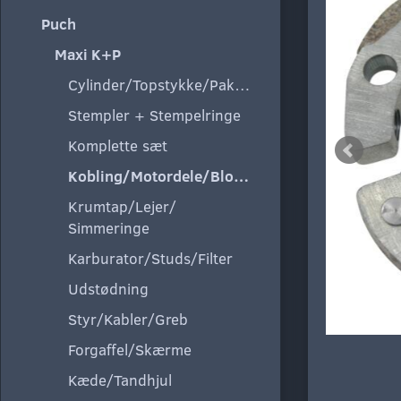
Puch
Maxi K+P
Cylinder/Topstykke/Pakning
Stempler + Stempelringe
Komplette sæt
Kobling/Motordele/Blokke
Krumtap/Lejer/
Simmeringe
Karburator/Studs/Filter
Udstødning
Styr/Kabler/Greb
Forgaffel/Skærme
Kæde/Tandhjul