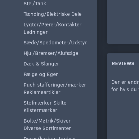
Stel/Tank
Tænding/Elektriske Dele
Lygter/Pærer/Kontakter
Ledninger
Sæde/Spedometer/Udstyr
Hjul/Bremser/Alufælge
REVIEWS
Dæk & Slanger
Fælge og Eger
Der er endn
Puch stafferinger/mærker
for hvis du
Reklameartikler
Stofmærker Skilte
Klistermærker
Bolte/Møtrik/Skiver
Diverse Sortimenter
Dyser/karburatordele