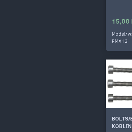
15,00 
Model/va
PMX12
BOLTS
KOBLI