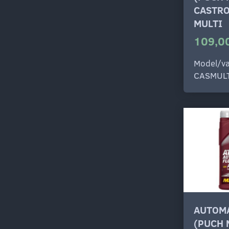
CASTRO
MULTI
109,00
Model/va
CASMUL
AUTOMA
(PUCH 