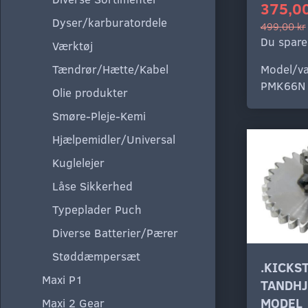
375,00
Dyser/karburatordele
499,00 kr
Du spare
Værktøj
Tændrør/Hætte/Kabel
Model/va
PMK66N
Olie produkter
Smøre-Pleje-Kemi
Hjælpemidler/Universal
Kuglelejer
Låse Sikkerhed
Typeplader Puch
Diverse Batterier/Pærer
Støddæmpersæt
.KICKS
Maxi P1
TANDHJ
MODEL
Maxi 2 Gear