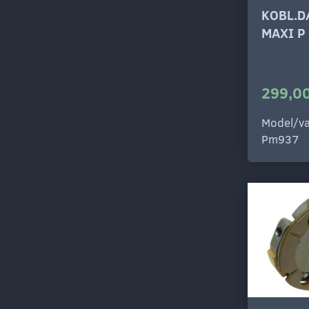
KOBL.D
MAXI P
299,00
Model/va
Pm937