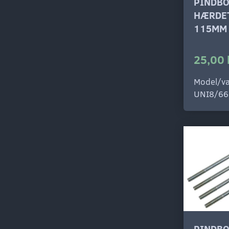
PINDBO
HÆRDET
115MM
25,00 
Model/va
UNI8/66
PINDB