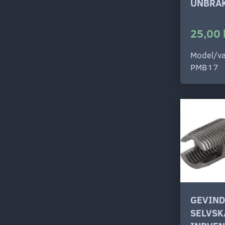
UNBRA
25,00 
Model/va
PMB17
GEVIN
SELVS