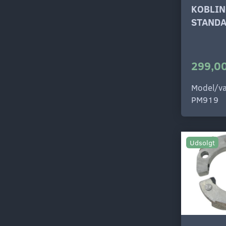
KOBLIN
STAND
299,00
Model/va
PM919
Udsolgt