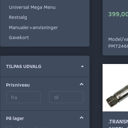
Universal Mega Menu
399,00
Restsalg
Manualer+anvisninger
Gavekort
Model/va
PM7246
Skifte
TILPAS UDVALG
filter
Prisniveau
På lager
.TRANS