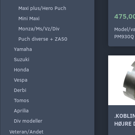
Maxi plus/Hero Puch
475,00
Mini Maxi
Monza/Ms/Vz/Div
Model/va
PM930Q
Puch diverse + ZA50
Yamaha
Suzuki
Honda
Vespa
Derbi
Tomos
Aprilia
.KOBLI
Div modeller
HØJRE 
Veteran/Andet