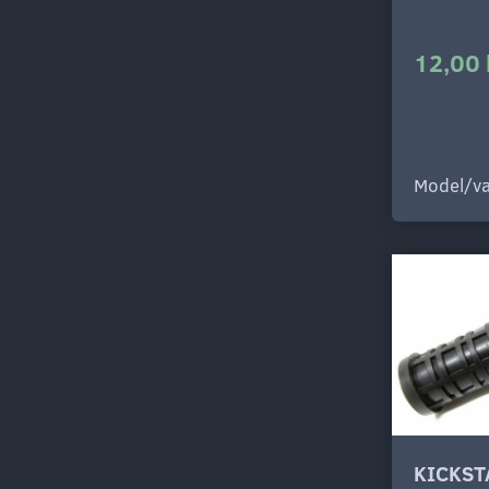
12,00 
Model/va
KICKST