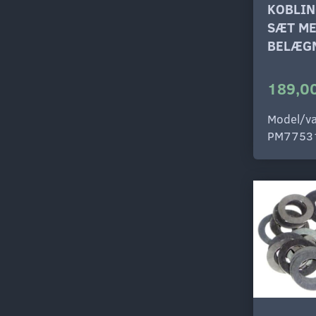
KOBLI
SÆT M
BELÆG
189,00
Model/va
PM7753