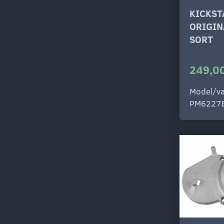
KICKS
ORIGIN
SORT
249,00
Model/va
PM6227