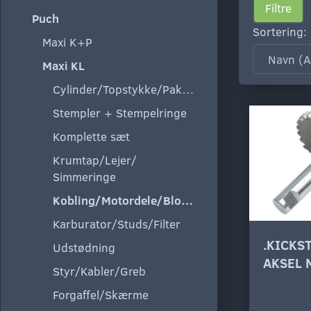
Filtre
Puch
Sortering:
Maxi K+P
Maxi KL
Cylinder/Topstykke/Pakning
Stempler + Stempelringe
Komplette sæt
Krumtap/Lejer/
Simmeringe
Kobling/Motordele/Blokke
Karburator/Studs/Filter
.KICKS
Udstødning
AKSEL 
Styr/Kabler/Greb
Forgaffel/Skærme