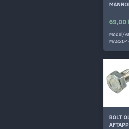
MANNO
69,00 
Model/va
MA8204
BOLT O
AFTAPP