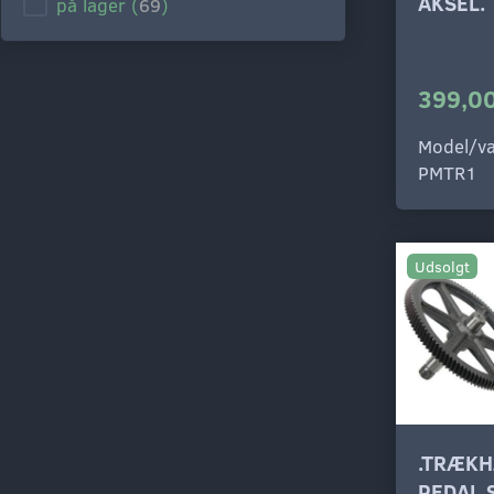
AKSEL.
på lager
(
69
)
399,00
Model/va
PMTR1
Udsolgt
.TRÆKH
PEDAL 