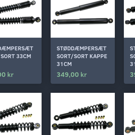
DÆMPERSÆT
STØDDÆMPERSÆT
S
/SORT 33CM
SORT/SORT KAPPE
S
31CM
3
00 kr
349,00 kr
3