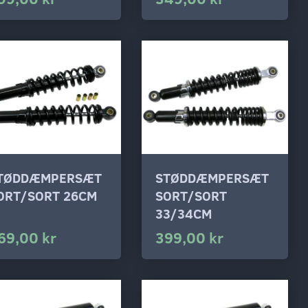
TØDDÆMPERSÆT
STØDDÆMPERSÆT
ORT/SORT 26CM
SORT/SORT
33/34CM
69,00 kr
399,00 kr