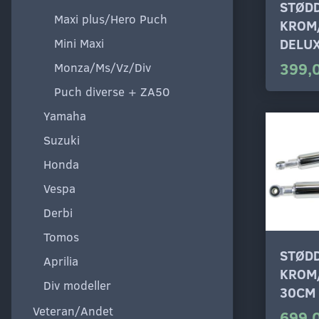
STØD
Maxi plus/Hero Puch
KROM
Mini Maxi
DELU
399,
Monza/Ms/Vz/Div
Puch diverse + ZA50
Yamaha
Suzuki
Honda
Vespa
Derbi
Tomos
STØD
Aprilia
KROM
Div modeller
30CM
Veteran/Andet
699,