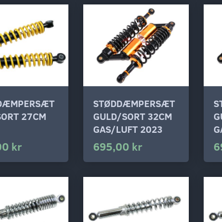
DÆMPERSÆT
STØDDÆMPERSÆT
S
SORT 27CM
GULD/SORT 32CM
G
GAS/LUFT 2023
G
00 kr
695,00 kr
6