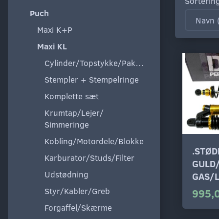
Sorterin
Puch
Maxi K+P
Maxi KL
Cylinder/Topstykke/Pakning
Stempler + Stempelringe
Komplette sæt
Krumtap/Lejer/
Simmeringe
Kobling/Motordele/Blokke
.STØ
Karburator/Studs/Filter
GULD
Udstødning
GAS/L
Styr/Kabler/Greb
995,
Forgaffel/Skærme