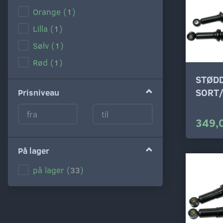
Orange
(
1
)
Lilla
(
1
)
Sølv
(
1
)
Rød
(
1
)
STØD
SORT
Prisniveau
349,
På lager
på lager
(
33
)