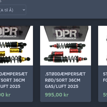
g:
DDÆMPERSÆT
.STØDDÆMPERSÆT
S
/SORT 36CM
RØD/SORT 36CM
F
UFT 2025
GAS/LUFT 2025
00 kr
995,00 kr
5