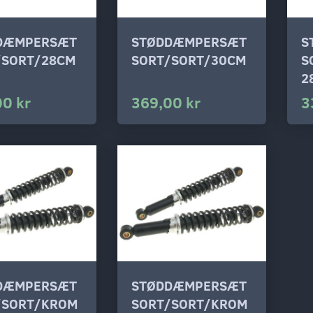
DÆMPERSÆT
STØDDÆMPERSÆT
S
/SORT/28CM
SORT/SORT/30CM
S
2
00 kr
369,00 kr
3
DÆMPERSÆT
STØDDÆMPERSÆT
/SORT/KROM
SORT/SORT/KROM