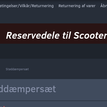
etingelser/Vilkår/Returnering
Returnering af varer
Åbn
Reservedele til Scooter
Støddæmpersæt
øddæmpersæt