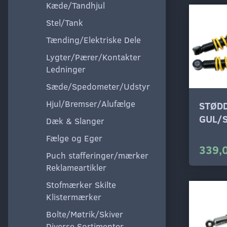
Kæde/Tandhjul
Stel/Tank
Tænding/Elektriske Dele
Lygter/Pærer/Kontakter
Ledninger
Sæde/Spedometer/Udstyr
Hjul/Bremser/Alufælge
STØD
GUL/
Dæk & Slanger
Fælge og Eger
339,
Puch stafferinger/mærker
Reklameartikler
Stofmærker Skilte
Klistermærker
Bolte/Møtrik/Skiver
Diverse Sortimenter