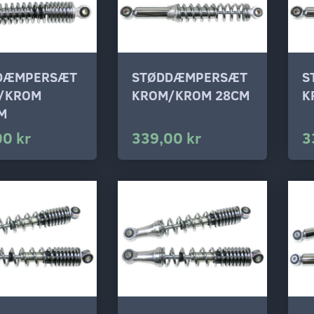
DÆMPERSÆT
STØDDÆMPERSÆT
S
/KROM
KROM/KROM 28CM
K
M
00 kr
339,00 kr
3