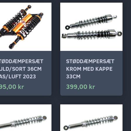
TØDDÆMPERSÆT
STØDDÆMPERSÆT
ULD/SORT 36CM
KROM MED KAPPE
AS/LUFT 2023
33CM
95,00 kr
399,00 kr