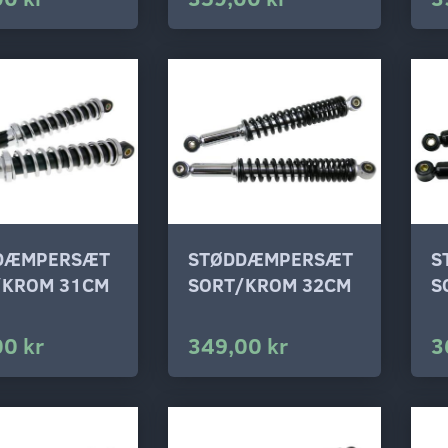
DÆMPERSÆT
STØDDÆMPERSÆT
S
/KROM 31CM
SORT/KROM 32CM
S
00 kr
349,00 kr
3