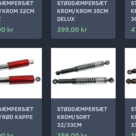
DÆMPERSÆT
STØDDÆMPERSÆT
S
/KROM 32CM
KROM/KROM 35CM
K
X
DELUX
3
00 kr
399,00 kr
4
DÆMPERSÆT
STØDDÆMPERSÆT
S
/RØD KAPPE
KROM/SORT
K
32/33CM
3
00 kr
359,00 kr
3