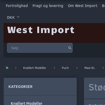
Fortrolighed
Fragt og levering
Om West Import
B
DKK
West Import
Knallert Modeller
Puch
Maxi KL
St
KATEGORIER
Knallert Modeller