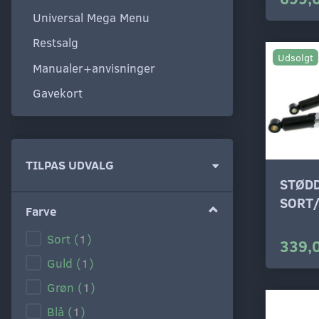
Universal Mega Menu
Restsalg
Udsolgt
Manualer+anvisninger
Gavekort
Skifte
TILPAS UDVALG
filter
STØD
SORT
Farve
Sort
(
1
)
339,
Guld
(
1
)
Grøn
(
1
)
Blå
(
1
)