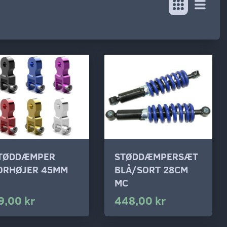
TØDDÆMPER
STØDDÆMPERSÆT
ORHØJER 45MM
BLÅ/SORT 28CM
MC
9,00 kr
448,00 kr