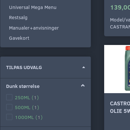
139,00
Universal Mega Menu
Restsalg
Model/va
CASTRA
Manualer+anvisninger
Gavekort
Skifte
TILPAS UDVALG
filter
Dunk størrelse
250ML
(
1
)
CASTRO
500ML
(
1
)
OLIE 5
1000ML
(
1
)