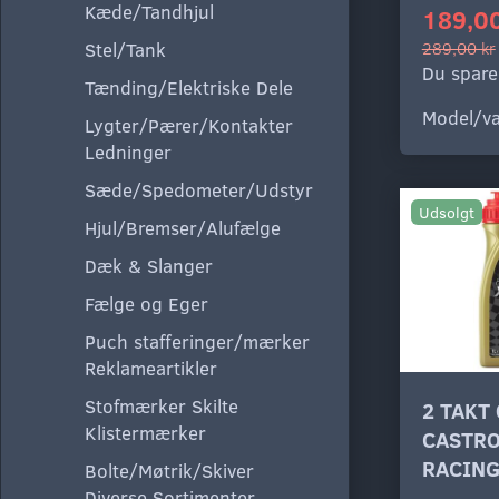
Kæde/Tandhjul
189,00
289,00 kr
Stel/Tank
Du spare
Tænding/Elektriske Dele
Model/va
Lygter/Pærer/Kontakter
Ledninger
Sæde/Spedometer/Udstyr
Udsolgt
Hjul/Bremser/Alufælge
Dæk & Slanger
Fælge og Eger
Puch stafferinger/mærker
Reklameartikler
Stofmærker Skilte
2 TAKT 
Klistermærker
CASTRO
RACIN
Bolte/Møtrik/Skiver
Diverse Sortimenter