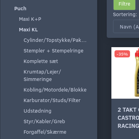
Filtre
Puch
Sortering:
Maxi K+P
Maxi KL
Cylinder/Topstykke/Pakning
Stempler + Stempelringe
-35%
Komplette sæt
Krumtap/Lejer/
Simmeringe
Kobling/Motordele/Blokke
Karburator/Studs/Filter
2 TAKT 
Udstødning
CASTRO
Styr/Kabler/Greb
RACIN
Forgaffel/Skærme