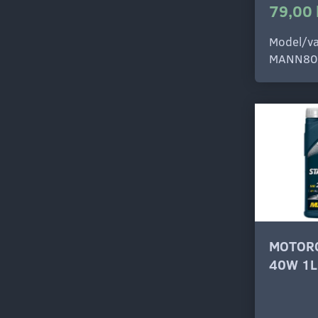
79,00 
Model/va
MANN80
MOTORO
40W 1L