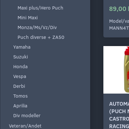
89,00 
Maxi plus/Hero Puch
Mini Maxi
Model/va
Monza/Ms/Vz/Div
MANN4
Puch diverse + ZA50
Yamaha
Suzuki
Honda
Vespa
Derbi
Tomos
AUTOMA
Aprilia
(PUCH 
Div modeller
CASTRO
Veteran/Andet
RACIN