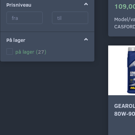
Prisniveau
109,00
Model/va
CASFOR
På lager
på lager
(
27
)
GEAROL
80W-90