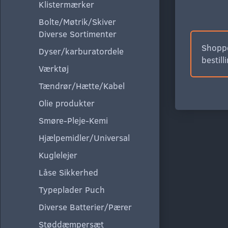
Klistermærker
Bolte/Møtrik/Skiver
Diverse Sortimenter
Shoppe
Dyser/karburatordele
bestill
Værktøj
Tændrør/Hætte/Kabel
Olie produkter
Smøre-Pleje-Kemi
Hjælpemidler/Universal
Kuglelejer
Låse Sikkerhed
Typeplader Puch
Diverse Batterier/Pærer
Støddæmpersæt