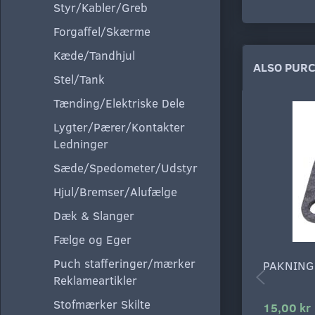
Styr/Kabler/Greb
Forgaffel/Skærme
Kæde/Tandhjul
ALSO PUR
Stel/Tank
Tænding/Elektriske Dele
Lygter/Pærer/Kontakter
Ledninger
Sæde/Spedometer/Udstyr
Hjul/Bremser/Alufælge
Dæk & Slanger
Fælge og Eger
Puch stafferinger/mærker
PAKNING
Reklameartikler
Stofmærker Skilte
15,00 kr