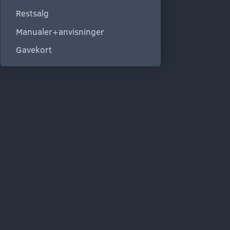
Restsalg
Manualer+anvisninger
Gavekort