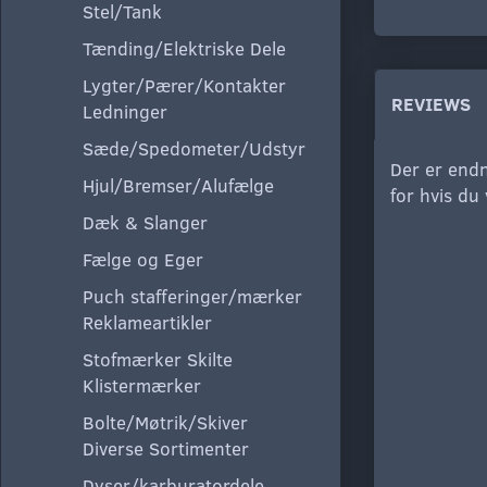
Stel/Tank
Tænding/Elektriske Dele
Lygter/Pærer/Kontakter
REVIEWS
Ledninger
Sæde/Spedometer/Udstyr
Der er endn
Hjul/Bremser/Alufælge
for hvis du
Dæk & Slanger
Fælge og Eger
Puch stafferinger/mærker
Reklameartikler
Stofmærker Skilte
Klistermærker
Bolte/Møtrik/Skiver
Diverse Sortimenter
Dyser/karburatordele