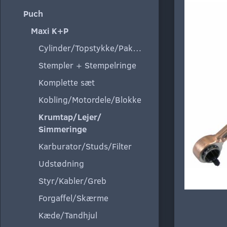
Puch
Maxi K+P
Cylinder/Topstykke/Pakning
Stempler + Stempelringe
Komplette sæt
Kobling/Motordele/Blokke
Krumtap/Lejer/
Simmeringe
Karburator/Studs/Filter
Udstødning
Styr/Kabler/Greb
Forgaffel/Skærme
Kæde/Tandhjul