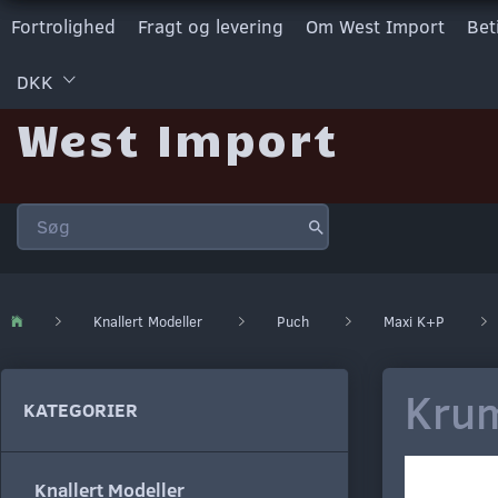
Fortrolighed
Fragt og levering
Om West Import
Bet
DKK
West Import
Knallert Modeller
Puch
Maxi K+P
Krum
KATEGORIER
Knallert Modeller