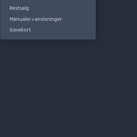
Restsalg
Manualer+anvisninger
Gavekort