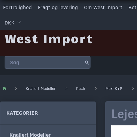
Fortrolighed
Fragt og levering
Om West Import
Bet
DKK
West Import
Knallert Modeller
Puch
Maxi K+P
Leje
KATEGORIER
Knallert Modeller