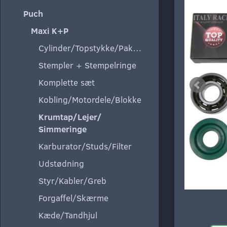
Puch
Maxi K+P
Cylinder/Topstykke/Pakning
Stempler + Stempelringe
Komplette sæt
Kobling/Motordele/Blokke
Krumtap/Lejer/
Simmeringe
Karburator/Studs/Filter
Udstødning
Styr/Kabler/Greb
Forgaffel/Skærme
Kæde/Tandhjul