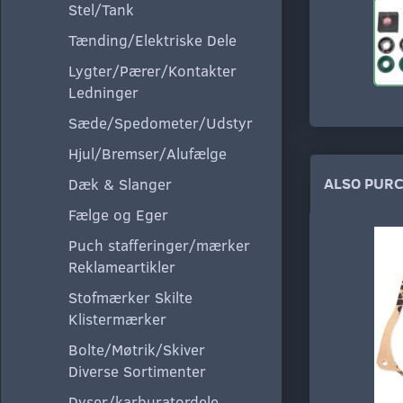
Stel/Tank
Tænding/Elektriske Dele
Lygter/Pærer/Kontakter
Ledninger
Sæde/Spedometer/Udstyr
Hjul/Bremser/Alufælge
ALSO PUR
Dæk & Slanger
Fælge og Eger
Puch stafferinger/mærker
Reklameartikler
Stofmærker Skilte
Klistermærker
Bolte/Møtrik/Skiver
Diverse Sortimenter
Dyser/karburatordele